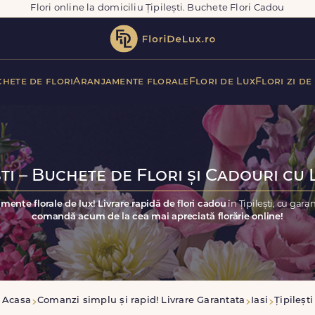
Flori online la domiciliu Țipilești. Buchete Flori Cadou
hete de flori
Aranjamente florale
Flori de Lux
Flori zi de
ști – Buchete de Flori și Cadouri cu 
mente florale de lux! Livrare rapidă de flori cadou
în Țipilești, cu gar
comandă acum de la cea mai apreciată florărie online!
Acasa
Comanzi simplu și rapid! Livrare Garantata
Iasi
Țipilești