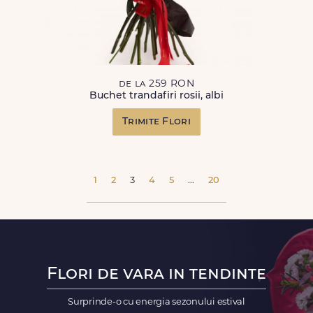
de la 259 RON
Buchet trandafiri rosii, albi
Trimite Flori
1
2
3
4
5
...
20
Flori de vara in tendinte
Surprinde-o cu energia sezonului estival