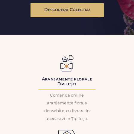
Descopera Colectia!
Aranjamente florale
Țipilești
Comanda online
aranjamente florale
deosebite, cu livrare in
aceeasi zi in Țipilești.