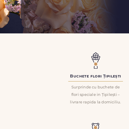
Buchete flori Țipilești
Surprinde cu buchete de
flori speciale in Țipilești –
livrare rapida la domiciliu.