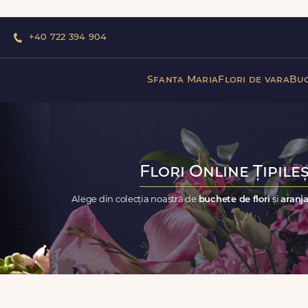
+40 722 394 904
Sfanta Maria
Flori de vara
Buc
Flori Online Țipile
Alege din colecția noastră de
buchete de flori
și
aranja