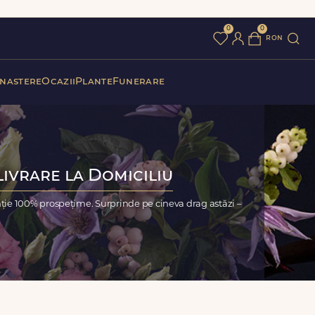
0
0
ron
 nastere
Ocazii
Plante
Funerare
Livrare la Domiciliu
anție 100% prospețime. Surprinde pe cineva drag astăzi –