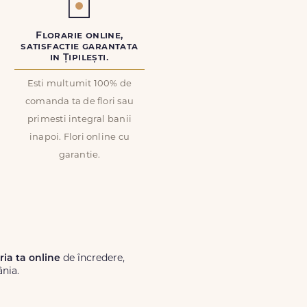
Florarie online,
satisfactie garantata
in Țipilești.
Esti multumit 100% de
comanda ta de flori sau
primesti integral banii
inapoi. Flori online cu
garantie.
ăria ta online
de încredere,
ânia.
Lux.ro, primești garanția unei