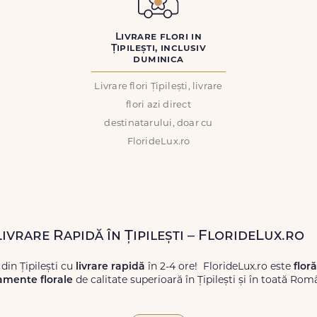
Livrare flori in
Țipilești, inclusiv
duminica
Livrare flori Țipilești, livrare
flori azi direct
destinatarului, doar cu
FlorideLux.ro
Livrare Rapidă în Țipilești – FlorideLux.ro
din Țipilești cu
livrare rapidă
în 2-4 ore! FlorideLux.ro este
flor
amente florale
de calitate superioară în Țipilești și în toată Rom
proaspete, pentru orice ocazie, și comanda-le
online!
Cu Floride