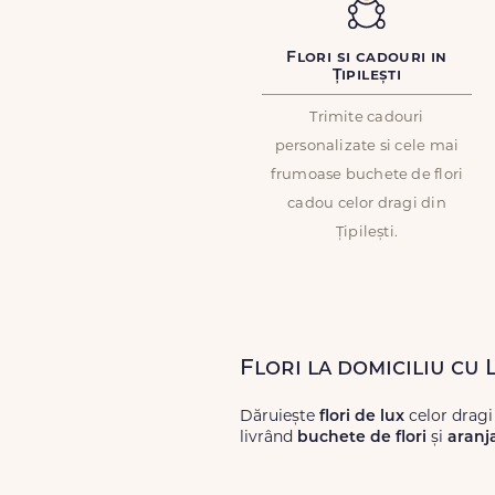
Flori si cadouri in
Țipilești
Trimite cadouri
personalizate si cele mai
frumoase buchete de flori
cadou celor dragi din
Țipilești.
Flori la domiciliu cu 
Dăruiește
flori de lux
celor dragi 
livrând
buchete de flori
și
aranj
Alege dintr-o gamă largă de
flori