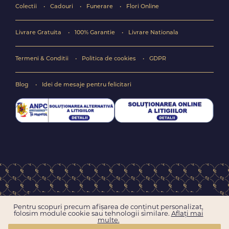
Colectii
Cadouri
Funerare
Flori Online
Livrare Gratuita
100% Garantie
Livrare Nationala
Termeni & Conditii
Politica de cookies
GDPR
Blog
Idei de mesaje pentru felicitari
Copyright © 2004-2026 Floraria online FlorideLux.ro
Pentru scopuri precum afișarea de conținut personalizat,
Toate drepturile rezervate
folosim module cookie sau tehnologii similare.
Aflați mai
multe.