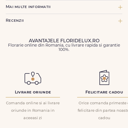
Mai multe informatii
COMPONENTE:
Recenzii
1 x Felicitare FDL, 2 x Panglica neinscriptionata, 1 x Perle cu ac,
19 x Trandafir rosu
TIPURI DE FLORI:
AVANTAJELE FLORIDELUX.RO
Trandafiri
Florarie online din Romania, cu livrare rapida si garantie
100%.
Nume
*
CULOARE FLORI:
Rosu, Visiniu
FORMA:
Email
*
Rotunda
TIP DE PRODUS:
ID Comanda
*
Buchete de flori
Livrare oriunde
Felicitare cadou
Comanda online si ai livrare
Orice comanda primeste 
INGRIJIRE:
Cu cat tija unei flori este mai scurta si are mai putine frunze,
oriunde in Romania in
felicitare din partea noast
cu atat floarea rezista mai mult. Asezati florile departe de surse
Recenzie
*
aceeasi zi
cadou
de caldura sau de lumina. Taiati periodic cozile cu un cutit (nu
cu foarfeca) intr-un unghi de 45 grade la cca. 2-3 cm de baza.