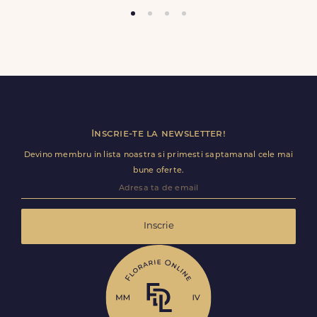
FELICITARE CADOU:
Orice comanda poate fi insotita de o felicitare GRATUITA, cu un
mesaj completat de dvs. in formularul de comanda.
COD PRODUS:
Trimite review
FDL0897
Inscrie-te la newsletter!
Devino membru in lista noastra si primesti saptamanal cele mai
bune oferte.
Inscrie