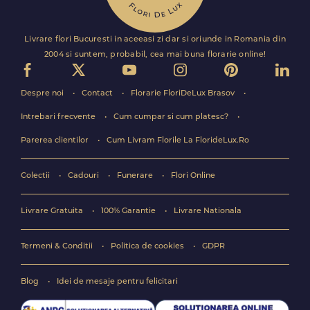
Livrare flori Bucuresti in aceeasi zi dar si oriunde in Romania din
2004 si suntem, probabil, cea mai buna florarie online!
Despre noi
Contact
Florarie FloriDeLux Brasov
Intrebari frecvente
Cum cumpar si cum platesc?
Parerea clientilor
Cum Livram Florile La FlorideLux.Ro
Colectii
Cadouri
Funerare
Flori Online
Livrare Gratuita
100% Garantie
Livrare Nationala
Termeni & Conditii
Politica de cookies
GDPR
Blog
Idei de mesaje pentru felicitari