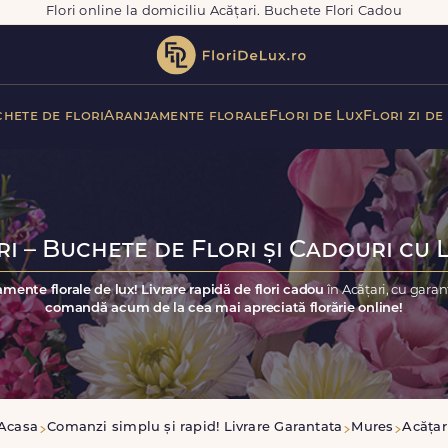
Flori online la domiciliu Acățari. Buchete Flori Cadou
hete de flori
Aranjamente florale
Flori de Lux
Flori zi de
i – Buchete de Flori și Cadouri cu 
amente florale de lux! Livrare rapidă de flori cadou
în Acățari, cu gara
comandă acum de la cea mai apreciată florărie online!
Acasa
Comanzi simplu și rapid! Livrare Garantata
Mures
Acățar