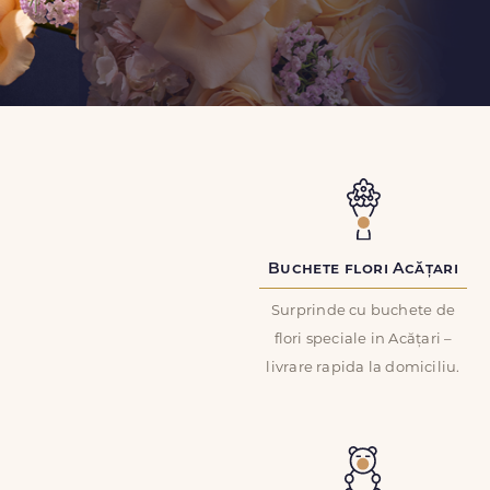
Buchete flori Acățari
Surprinde cu buchete de
flori speciale in Acățari –
livrare rapida la domiciliu.