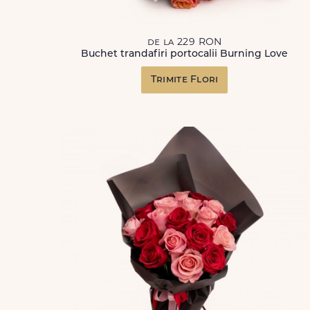
de la 229 RON
Buchet trandafiri portocalii Burning Love
Trimite Flori