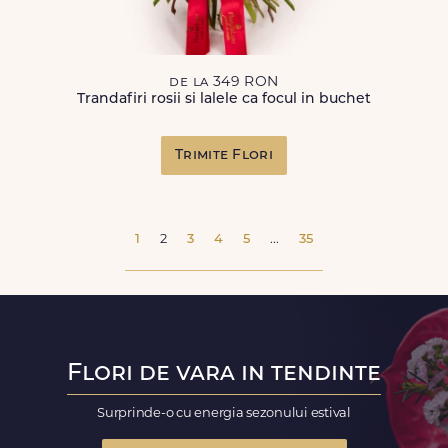
de la 349 RON
Trandafiri rosii si lalele ca focul in buchet
Trimite Flori
1
2
3
4
5
...
35
Flori de vara in tendinte
Surprinde-o cu energia sezonului estival