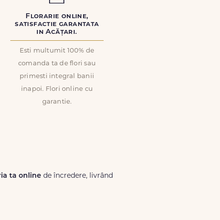
Florarie online,
satisfactie garantata
in Acățari.
Esti multumit 100% de
comanda ta de flori sau
primesti integral banii
inapoi. Flori online cu
garantie.
ria ta online
de încredere, livrând
Lux.ro, primești garanția unei