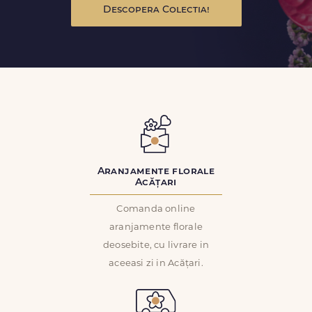
Descopera Colectia!
Aranjamente florale
Acățari
Comanda online
aranjamente florale
deosebite, cu livrare in
aceeasi zi in Acățari.