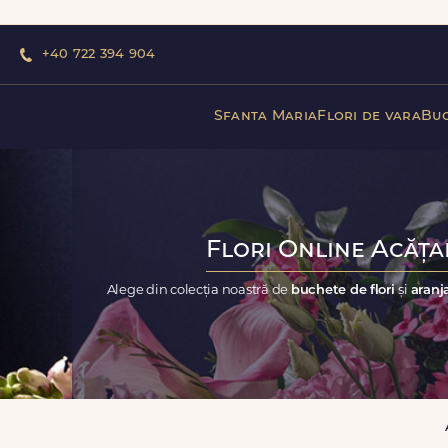
+40 722 394 904
Sfanta Maria
Flori de vara
Buc
Flori Online Acățar
Alege din colecția noastră de
buchete de flori
și
aranj