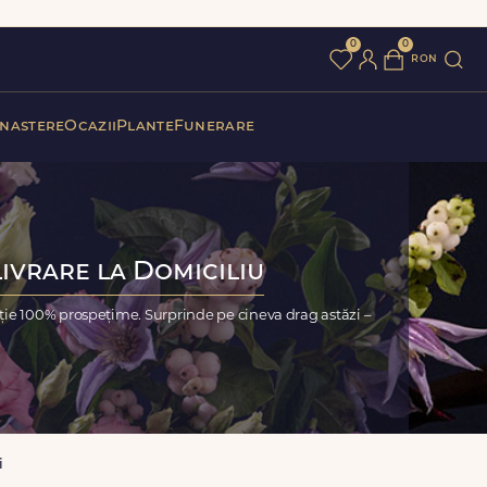
0
0
ron
 nastere
Ocazii
Plante
Funerare
Livrare la Domiciliu
nție 100% prospețime. Surprinde pe cineva drag astăzi –
i