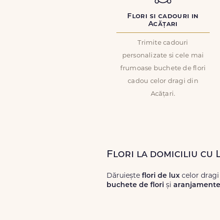
Flori si cadouri in
Acățari
Trimite cadouri
personalizate si cele mai
frumoase buchete de flori
cadou celor dragi din
Acățari.
Flori la domiciliu cu 
Dăruiește
flori de lux
celor dragi
buchete de flori
și
aranjamente 
Alege dintr-o gamă largă de
flori
livrări prompte și a unor
flori
care