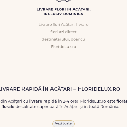
Livrare flori in Acățari,
inclusiv duminica
Livrare flori Acățari, livrare
flori azi direct
destinatarului, doar cu
FlorideLux.ro
Livrare Rapidă în Acățari – FlorideLux.ro
 din Acățari cu
livrare rapidă
în 2-4 ore! FlorideLux.ro este
floră
florale
de calitate superioară în Acățari și în toată România.
proaspete, pentru orice ocazie, și comanda-le
online!
Cu Floride
Vezi toate
 vor face impresie.