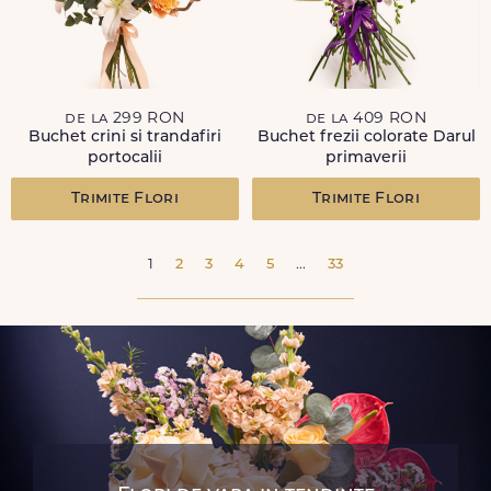
de la 299 RON
de la 409 RON
Buchet crini si trandafiri
Buchet frezii colorate Darul
portocalii
primaverii
Trimite Flori
Trimite Flori
1
2
3
4
5
...
33