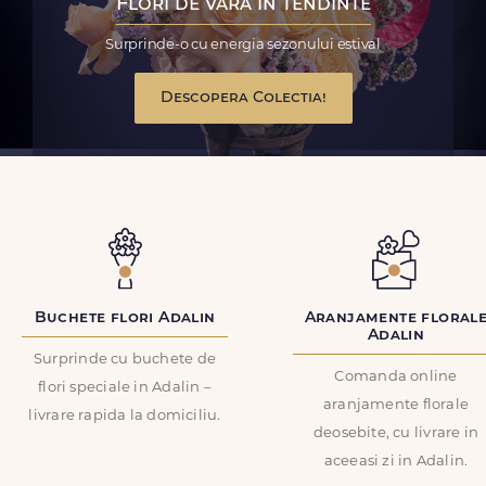
Flori de vara in tendinte
Surprinde-o cu energia sezonului estival
Descopera Colectia!
Buchete flori Adalin
Aranjamente floral
Adalin
Surprinde cu buchete de
Comanda online
flori speciale in Adalin –
aranjamente florale
livrare rapida la domiciliu.
deosebite, cu livrare in
aceeasi zi in Adalin.