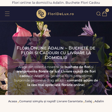
Flori online la domiciliu Adalin. Buchete Flori Cadou
0
Flori Online Adalin – Buchete de
Flori și Cadouri cu Livrare la
Domiciliu
Alege din colecția noastră de
buchete de flori
și
aranjamente florale de lux! Livrare rapidă de flori
cadou
în Adalin, cu garanție 100% prospețime.
Surprinde pe cineva drag astăzi –
comandă acum de
la cea mai apreciată florărie online!
Acasa
Comanzi simplu și rapid! Livrare Garantata
Salaj
Adalin