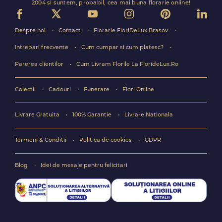
2004 si suntem, probabil, cea mai buna florarie online!
Despre noi
Contact
Florarie FloriDeLux Brasov
Intrebari frecvente
Cum cumpar si cum platesc?
Parerea clientilor
Cum Livram Florile La FlorideLux.Ro
Colectii
Cadouri
Funerare
Flori Online
Livrare Gratuita
100% Garantie
Livrare Nationala
Termeni & Conditii
Politica de cookies
GDPR
Blog
Idei de mesaje pentru felicitari