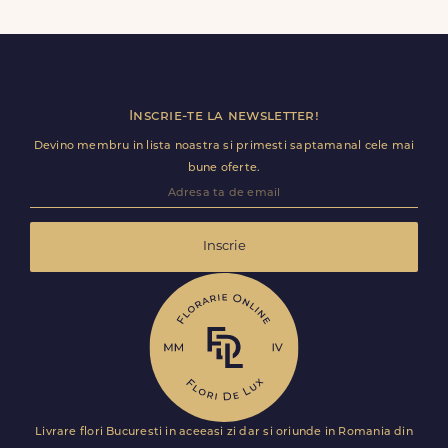
baloane, ursuleti de plus, torturi sau alte produse
premium direct in cosul de cumparaturi.
Inscrie-te la newsletter!
Devino membru in lista noastra si primesti saptamanal cele mai
bune oferte.
Inscrie
Livrare flori Bucuresti in aceeasi zi dar si oriunde in Romania din