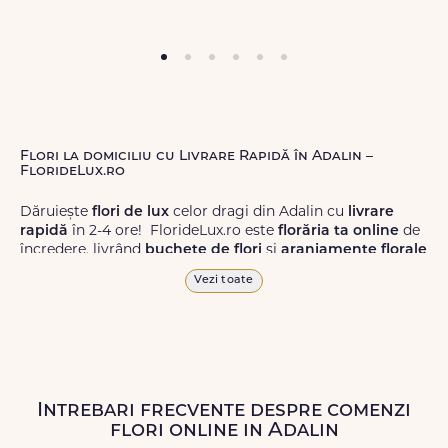
Flori la domiciliu cu Livrare Rapidă în Adalin –
FlorideLux.ro
Dăruiește
flori de lux
celor dragi din Adalin cu
livrare
rapidă
în 2-4 ore! FlorideLux.ro este
florăria ta online
de
încredere, livrând
buchete de flori
și
aranjamente florale
de calitate superioară în Adalin și în toată România.
Vezi toate
Alege dintr-o gamă largă de
flori
proaspete, pentru orice
ocazie, și comanda-le
online!
Cu FlorideLux.ro, primești
garanția unei livrări prompte și a unor
flori
care vor face
impresie.
Intrebari frecvente despre comenzi
Livrăm buchete de flori
chiar și în
weekend
, pentru ca tu
flori online in Adalin
să poți adresa un gest frumos atunci când ai nevoie.