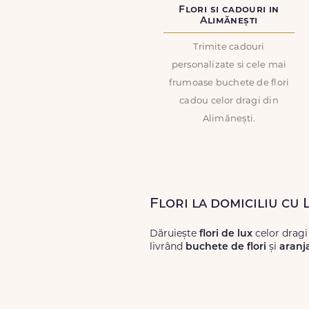
Flori si cadouri in
Alimănești
Trimite cadouri
personalizate si cele mai
frumoase buchete de flori
cadou celor dragi din
Alimănești.
Flori la domiciliu cu 
Dăruiește
flori de lux
celor dragi
livrând
buchete de flori
și
aranj
Alege dintr-o gamă largă de
flori
livrări prompte și a unor
flori
care