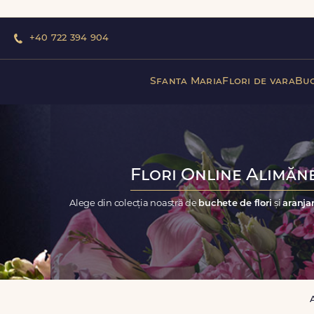
+40 722 394 904
Sfanta Maria
Flori de vara
Buc
Flori Online Alimăne
Alege din colecția noastră de
buchete de flori
și
aranjam