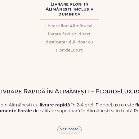
Livrare flori in
Alimănești, inclusiv
duminica
Livrare flori Alimănești,
livrare flori azi direct
destinatarului, doar cu
FlorideLux.ro
Livrare Rapidă în Alimănești – FlorideLux.r
 din Alimănești cu
livrare rapidă
în 2-4 ore! FlorideLux.ro este
f
amente florale
de calitate superioară în Alimănești și în toată 
proaspete, pentru orice ocazie, și comanda-le
online!
Cu Floride
Vezi toate
 vor face impresie.