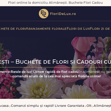
Flori online la domiciliu Alimănești. Buchete Flori Cadou
hete de flori
Aranjamente florale
Flori de Lux
Flori zi de
ști – Buchete de Flori și Cadouri cu
ente florale de lux! Livrare rapidă de flori cadou
în Alimănești, cu ga
–
comandă acum de la cea mai apreciată florărie online!
Acasa
Comanzi simplu și rapid! Livrare Garantata
Olt
Alimăneșt