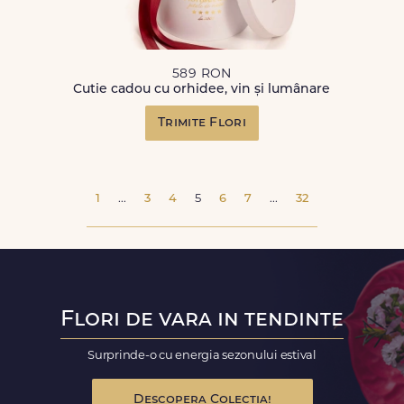
589 RON
Cutie cadou cu orhidee, vin și lumânare
Trimite Flori
1
...
3
4
5
6
7
...
32
Flori de vara in tendinte
Surprinde-o cu energia sezonului estival
Descopera Colectia!