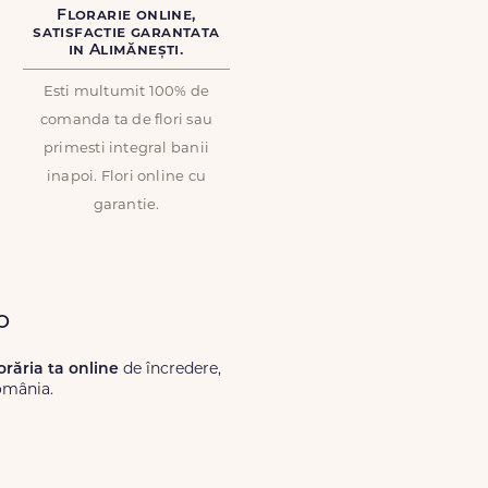
Florarie online,
satisfactie garantata
in Alimănești.
Esti multumit 100% de
comanda ta de flori sau
primesti integral banii
inapoi. Flori online cu
garantie.
o
lorăria ta online
de încredere,
România.
Lux.ro, primești garanția unei