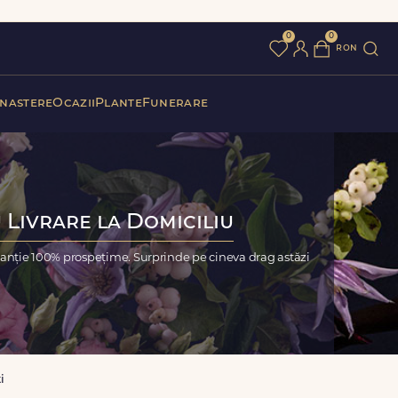
0
0
ron
 nastere
Ocazii
Plante
Funerare
 Livrare la Domiciliu
ranție 100% prospețime. Surprinde pe cineva drag astăzi
i