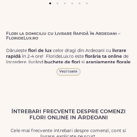
Flori la domiciliu cu Livrare Rapidă în Ardeoani –
FlorideLux.ro
Dăruiește
flori de lux
celor dragi din Ardeoani cu
livrare
rapidă
în 2-4 ore! FlorideLux.ro este
florăria ta online
de
încredere, livrând
buchete de flori
și
aranjamente florale
de calitate superioară în Ardeoani și în toată România.
Vezi toate
Alege dintr-o gamă largă de
flori
proaspete, pentru orice
ocazie, și comanda-le
online!
Cu FlorideLux.ro, primești
garanția unei livrări prompte și a unor
flori
care vor face
impresie.
Intrebari frecvente despre comenzi
Livrăm buchete de flori
chiar și în
weekend
, pentru ca tu
flori online in Ardeoani
să poți adresa un gest frumos atunci când ai nevoie.
Cele mai frecvente intrebari despre comenzi, cont si
livrare, explicate pe scurt.