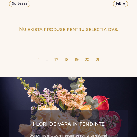
Sorteaza
Filtre
Nu exista produse pentru selectia dvs.
1
...
17
18
19
20
21
Flori de vara in tendinte
Surprinde-o cu energia sezonului estival