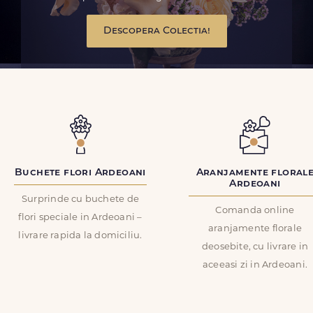
Descopera Colectia!
Buchete flori Ardeoani
Aranjamente floral
Ardeoani
Surprinde cu buchete de
Comanda online
flori speciale in Ardeoani –
aranjamente florale
livrare rapida la domiciliu.
deosebite, cu livrare in
aceeasi zi in Ardeoani.