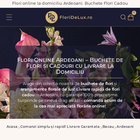
Flori online la domiciliu Ardeoani. Buchete Flori Cadou
0
Flori Online Ardeoani – Buchete de
Flori și Cadouri cu Livrare la
Domiciliu
Alege din colecția noastră de
buchete de flori
și
aranjamente florale de lux! Livrare rapidă de flori
cadou
în Ardeoani, cu garanție 100% prospețime.
Surprinde pe cineva drag astăzi –
comandă acum de
la cea mai apreciată florărie online!
Acasa
Comanzi simplu și rapid! Livrare Garantata
Bacau
Ardeoani