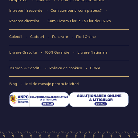
Despre noi
Contact
Florarie FloriDeLux Brasov
Intrebari frecvente
Cum cumpar si cum platesc?
Parerea clientilor
Cum Livram Florile La FlorideLux.Ro
Colectii
Cadouri
Funerare
Flori Online
Livrare Gratuita
100% Garantie
Livrare Nationala
Termeni & Conditii
Politica de cookies
GDPR
Blog
Idei de mesaje pentru felicitari