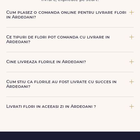
Cum plasez o comanda online pentru livrare flori
in Ardeoani?
Comanda se plaseaza online, rapid si simplu, alegand
produsul dorit, data si intervalul de livrare si adresa din
Ce tipuri de flori pot comanda cu livrare in
Ardeoani. sau poti plasa comanda telefonic, la nr. +40 722
Ardeoani?
394 904.
Poti comanda buchete si aranjamente florale pentru
aniversari, onomastici, sarbatori, evenimente speciale sau
Cine livreaza florile in Ardeoani?
gesturi spontane, toate create din flori naturale proaspete.
De la clasicii trandafiri, la flori de sezon si soiuri exotice,
Florile sunt livrate prin curieri proprii FloriDeLux, si prin
pe toate le gasesti pe floridelux.ro.
parteneri de incredere, pentru a asigura manipulare
Cum stiu ca florile au fost livrate cu succes in
corecta, punctualitate si o experienta premium la livrare.
Ardeoani?
Dupa finalizarea livrarii, vei primi automat o notificare
prin SMS (daca ai bifat aceasta optiune) si email, care
Livrati flori in aceeasi zi in Ardeoani ?
confirma ca buchetul a ajuns la destinatar in Ardeoani.
Astfel, esti mereu la curent cu statusul comenzii tale.
Da, oferim livrare flori in aceeasi zi in Ardeoani pentru
comenzile plasate online, in limita intervalelor disponibile.
Florile sunt livrate rapid, direct de curierii nostri proprii.