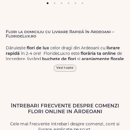
Flori la domiciliu cu Livrare Rapidă în Ardeoani –
FlorideLux.ro
Dăruiește
flori de lux
celor dragi din Ardeoani cu
livrare
rapidă
în 2-4 ore! FlorideLux.ro este
florăria ta online
de
încredere, livrând
buchete de flori
și
aranjamente florale
de calitate superioară în Ardeoani și în toată România.
Vezi toate
Alege dintr-o gamă largă de
flori
proaspete, pentru orice
ocazie, și comanda-le
online!
Cu FlorideLux.ro, primești
garanția unei livrări prompte și a unor
flori
care vor face
impresie.
Intrebari frecvente despre comenzi
Livrăm buchete de flori
chiar și în
weekend
, pentru ca tu
flori online in Ardeoani
să poți adresa un gest frumos atunci când ai nevoie.
Cele mai frecvente intrebari despre comenzi, cont si
livrare, explicate pe scurt.