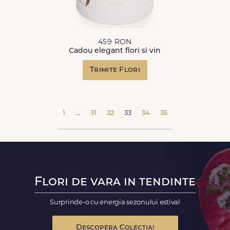
459 RON
Cadou elegant flori si vin
Trimite Flori
1
...
31
32
33
34
35
Flori de vara in tendinte
Surprinde-o cu energia sezonului estival
Descopera Colectia!