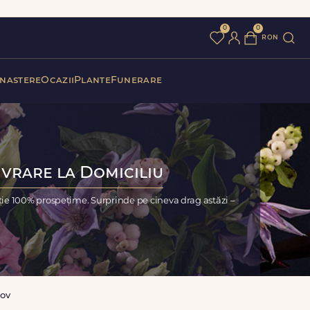
0
0
ron
 nastere
Ocazii
Plante
Funerare
ivrare la Domiciliu
ie 100% prospețime. Surprinde pe cineva drag astăzi –
ov