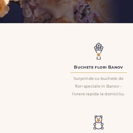
Buchete flori Banov
Surprinde cu buchete de
flori speciale in Banov –
livrare rapida la domiciliu.