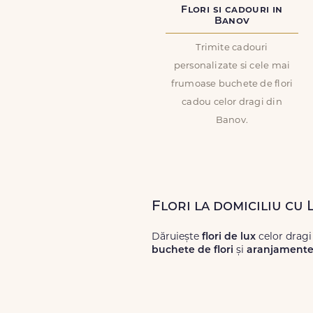
Flori si cadouri in
Banov
Trimite cadouri
personalizate si cele mai
frumoase buchete de flori
cadou celor dragi din
Banov.
Flori la domiciliu cu
Dăruiește
flori de lux
celor drag
buchete de flori
și
aranjamente 
Alege dintr-o gamă largă de
flori
livrări prompte și a unor
flori
care