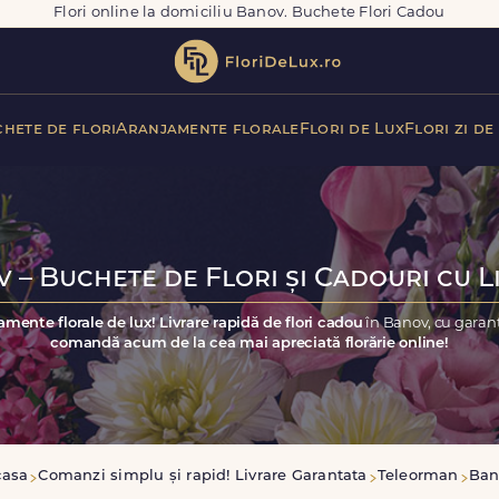
Flori online la domiciliu Banov. Buchete Flori Cadou
hete de flori
Aranjamente florale
Flori de Lux
Flori zi de
 – Buchete de Flori și Cadouri cu L
amente florale de lux! Livrare rapidă de flori cadou
în Banov, cu garanț
comandă acum de la cea mai apreciată florărie online!
casa
Comanzi simplu și rapid! Livrare Garantata
Teleorman
Ban