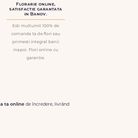
Florarie online,
satisfactie garantata
in Banov.
Esti multumit 100% de
comanda ta de flori sau
primesti integral banii
inapoi. Flori online cu
garantie.
ia ta online
de încredere, livrând
Lux.ro, primești garanția unei