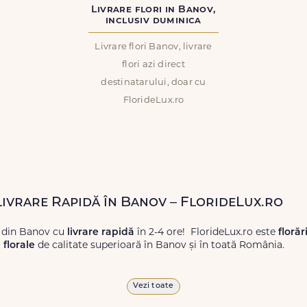
Livrare flori in Banov,
inclusiv duminica
Livrare flori Banov, livrare
flori azi direct
destinatarului, doar cu
FlorideLux.ro
 Livrare Rapidă în Banov – FlorideLux.ro
i din Banov cu
livrare rapidă
în 2-4 ore! FlorideLux.ro este
florăr
florale
de calitate superioară în Banov și în toată România.
proaspete, pentru orice ocazie, și comanda-le
online!
Cu Floride
Vezi toate
 vor face impresie.