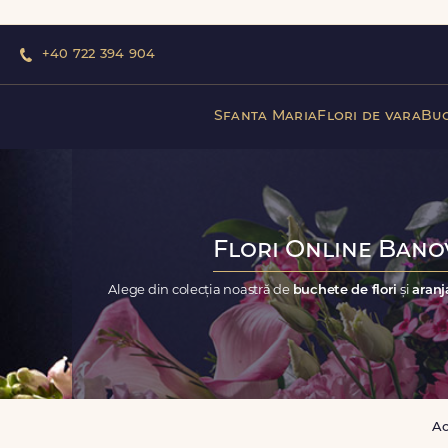
+40 722 394 904
Sfanta Maria
Flori de vara
Buc
Flori Online Banov
Alege din colecția noastră de
buchete de flori
și
aranj
A