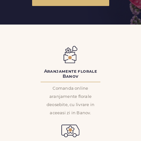
Aranjamente florale
Banov
Comanda online
aranjamente florale
deosebite, cu livrare in
aceeasi zi in Banov.