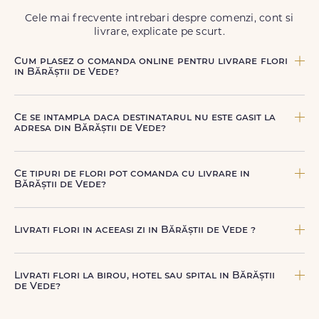
să poți adresa un gest frumos atunci când ai nevoie.
Cele mai frecvente intrebari despre comenzi, cont si
livrare, explicate pe scurt.
Cum plasez o comanda online pentru livrare flori
in Bărăștii de Vede?
Comanda se plaseaza online, rapid si simplu, alegand
produsul dorit, data si intervalul de livrare si adresa din
Ce se intampla daca destinatarul nu este gasit la
Bărăștii de Vede. sau poti plasa comanda telefonic, la nr.
adresa din Bărăștii de Vede?
+40 722 394 904.
Curierul nostru incearca sa contacteze destinatarul la
numarul de telefon oferit. Daca nu poate preda comanda,
Ce tipuri de flori pot comanda cu livrare in
te contactam pentru o solutie rapida (reprogramare sau
Bărăștii de Vede?
alta adresa in Bărăștii de Vede.
Poti comanda buchete si aranjamente florale pentru
aniversari, onomastici, sarbatori, evenimente speciale sau
Livrati flori in aceeasi zi in Bărăștii de Vede ?
gesturi spontane, toate create din flori naturale proaspete.
De la clasicii trandafiri, la flori de sezon si soiuri exotice,
Da, oferim livrare flori in aceeasi zi in Bărăștii de Vede
pe toate le gasesti pe floridelux.ro.
pentru comenzile plasate online, in limita intervalelor
Livrati flori la birou, hotel sau spital in Bărăștii
disponibile. Florile sunt livrate rapid, direct de curierii
de Vede?
nostri proprii.
Da, livram la adrese rezidentiale si comerciale din Bărăștii