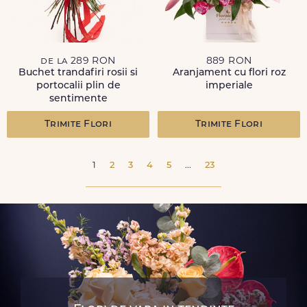
de la 289 RON
889 RON
Buchet trandafiri rosii si
Aranjament cu flori roz
portocalii plin de
imperiale
sentimente
Trimite Flori
Trimite Flori
1
2
3
4
5
...
23