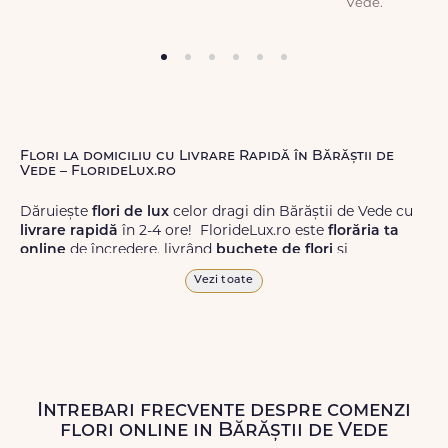
Vede.
Flori la domiciliu cu Livrare Rapidă în Bărăștii de
Vede – FlorideLux.ro
Dăruiește
flori de lux
celor dragi din Bărăștii de Vede cu
livrare rapidă
în 2-4 ore! FlorideLux.ro este
florăria ta
online
de încredere, livrând
buchete de flori
și
aranjamente florale
de calitate superioară în Bărăștii de
Vezi toate
Vede și în toată România.
Alege dintr-o gamă largă de
flori
proaspete, pentru orice
ocazie, și comanda-le
online!
Cu FlorideLux.ro, primești
garanția unei livrări prompte și a unor
flori
care vor face
impresie.
Intrebari frecvente despre comenzi
flori online in Bărăștii de Vede
Livrăm buchete de flori
chiar și în
weekend
, pentru ca tu