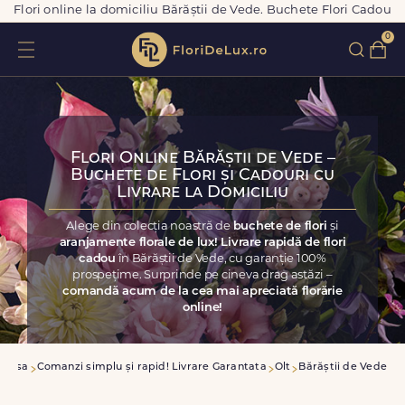
Flori online la domiciliu Bărăștii de Vede. Buchete Flori Cadou
0
Flori Online Bărăștii de Vede –
Buchete de Flori și Cadouri cu
Livrare la Domiciliu
Alege din colecția noastră de
buchete de flori
și
aranjamente florale de lux! Livrare rapidă de flori
cadou
în Bărăștii de Vede, cu garanție 100%
prospețime. Surprinde pe cineva drag astăzi –
comandă acum de la cea mai apreciată florărie
online!
Acasa
Comanzi simplu și rapid! Livrare Garantata
Olt
Bărăștii de Vede