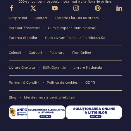
2004 si suntem, probabil, cea mai buna florarie online!
Despre noi
Contact
Florarie FloriDeLux Brasov
Intrebari frecvente
Cum cumpar si cum platesc?
Parerea clientilor
Cum Livram Florile La FlorideLux.Ro
Colectii
Cadouri
Funerare
Flori Online
Livrare Gratuita
100% Garantie
Livrare Nationala
Termeni & Conditii
Politica de cookies
GDPR
Blog
Idei de mesaje pentru felicitari