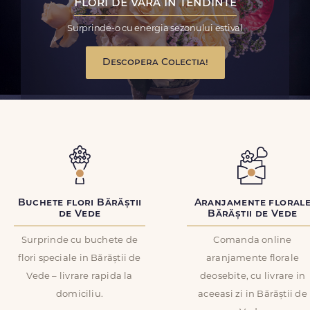
Flori de vara in tendinte
Surprinde-o cu energia sezonului estival
Descopera Colectia!
Buchete flori Bărăștii
Aranjamente floral
de Vede
Bărăștii de Vede
Surprinde cu buchete de
Comanda online
flori speciale in Bărăștii de
aranjamente florale
Vede – livrare rapida la
deosebite, cu livrare in
domiciliu.
aceeasi zi in Bărăștii de