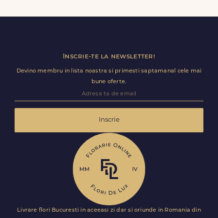
de Vede, inclusiv receptii sau birouri. Te rugam sa adaugi
detalii utile (nume receptie, etaj, salon) ca livrarea sa
decurga fara intarzieri.
Inscrie-te la newsletter!
Devino membru in lista noastra si primesti saptamanal cele mai
bune oferte.
Inscrie
Livrare flori Bucuresti in aceeasi zi dar si oriunde in Romania din