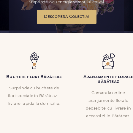
Surprinde-o cu energia sezonului estival
Descopera Colectia!
Buchete flori Bărăteaz
Aranjamente floral
Bărăteaz
Surprinde cu buchete de
Comanda online
flori speciale in Bărăteaz –
aranjamente florale
livrare rapida la domiciliu.
deosebite, cu livrare in
aceeasi zi in Bărăteaz.