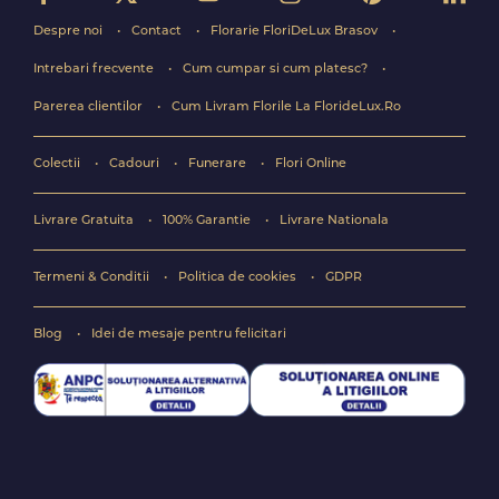
Despre noi
Contact
Florarie FloriDeLux Brasov
Intrebari frecvente
Cum cumpar si cum platesc?
Parerea clientilor
Cum Livram Florile La FlorideLux.Ro
Colectii
Cadouri
Funerare
Flori Online
Livrare Gratuita
100% Garantie
Livrare Nationala
Termeni & Conditii
Politica de cookies
GDPR
Blog
Idei de mesaje pentru felicitari