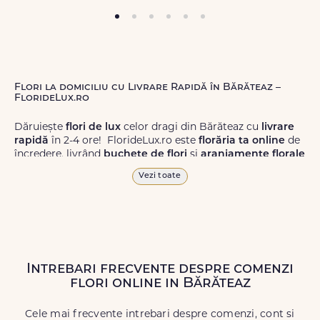
Flori la domiciliu cu Livrare Rapidă în Bărăteaz –
FlorideLux.ro
Dăruiește
flori de lux
celor dragi din Bărăteaz cu
livrare
rapidă
în 2-4 ore! FlorideLux.ro este
florăria ta online
de
încredere, livrând
buchete de flori
și
aranjamente florale
de calitate superioară în Bărăteaz și în toată România.
Vezi toate
Alege dintr-o gamă largă de
flori
proaspete, pentru orice
ocazie, și comanda-le
online!
Cu FlorideLux.ro, primești
garanția unei livrări prompte și a unor
flori
care vor face
impresie.
Intrebari frecvente despre comenzi
Livrăm buchete de flori
chiar și în
weekend
, pentru ca tu
flori online in Bărăteaz
să poți adresa un gest frumos atunci când ai nevoie.
Cele mai frecvente intrebari despre comenzi, cont si