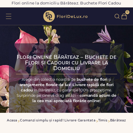
Flori online la domiciliu Bărăteaz. Buchete Flori Cadou
0
Flori Online Bărăteaz – Buchete de
Flori și Cadouri cu Livrare la
Domiciliu
Alege din colecția noastră de
buchete de flori
și
aranjamente florale de lux! Livrare rapidă de flori
cadou
în Bărăteaz, cu garanție 100% prospețime.
Surprinde pe cineva drag astăzi –
comandă acum de
la cea mai apreciată florărie online!
Acasa
Comanzi simplu și rapid! Livrare Garantata
Timis
Bărăteaz