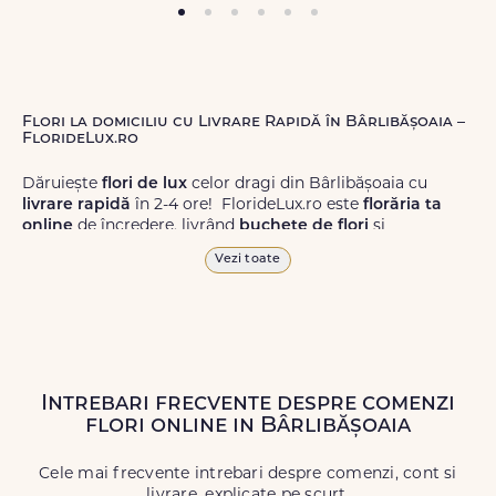
Flori la domiciliu cu Livrare Rapidă în Bârlibășoaia –
FlorideLux.ro
Dăruiește
flori de lux
celor dragi din Bârlibășoaia cu
livrare rapidă
în 2-4 ore! FlorideLux.ro este
florăria ta
online
de încredere, livrând
buchete de flori
și
aranjamente florale
de calitate superioară în Bârlibășoaia
Vezi toate
și în toată România.
Alege dintr-o gamă largă de
flori
proaspete, pentru orice
ocazie, și comanda-le
online!
Cu FlorideLux.ro, primești
garanția unei livrări prompte și a unor
flori
care vor face
impresie.
Intrebari frecvente despre comenzi
flori online in Bârlibășoaia
Livrăm buchete de flori
chiar și în
weekend
, pentru ca tu
să poți adresa un gest frumos atunci când ai nevoie.
Cele mai frecvente intrebari despre comenzi, cont si
livrare, explicate pe scurt.