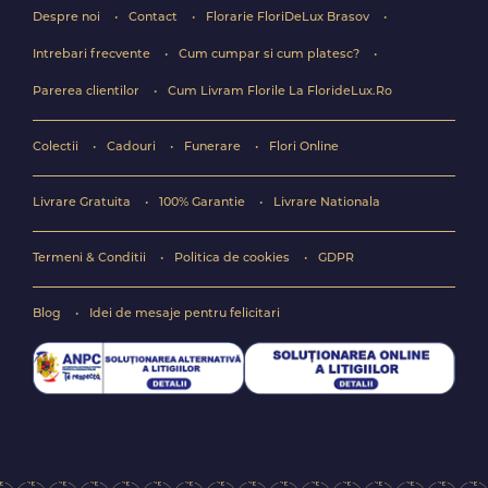
Despre noi
Contact
Florarie FloriDeLux Brasov
Intrebari frecvente
Cum cumpar si cum platesc?
Parerea clientilor
Cum Livram Florile La FlorideLux.Ro
Colectii
Cadouri
Funerare
Flori Online
Livrare Gratuita
100% Garantie
Livrare Nationala
Termeni & Conditii
Politica de cookies
GDPR
Blog
Idei de mesaje pentru felicitari