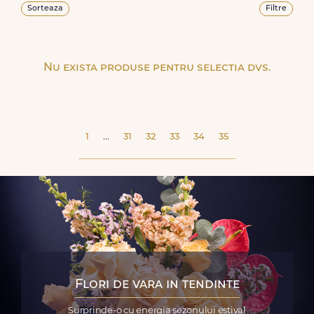
Sorteaza
Filtre
Nu exista produse pentru selectia dvs.
1
...
31
32
33
34
35
Flori de vara in tendinte
Surprinde-o cu energia sezonului estival