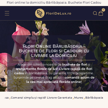
Flori online la domiciliu Bârlibășoaia. Buchete Flori Cadou
0
Flori Online Bârlibășoaia –
Buchete de Flori și Cadouri cu
Livrare la Domiciliu
Alege din colecția noastră de
buchete de flori
și
aranjamente florale de lux! Livrare rapidă de flori
cadou
în Bârlibășoaia, cu garanție 100% prospețime.
Surprinde pe cineva drag astăzi –
comandă acum de
la cea mai apreciată florărie online!
Acasa
Comanzi simplu și rapid! Livrare Garantata
Mures
Bârlibășoaia