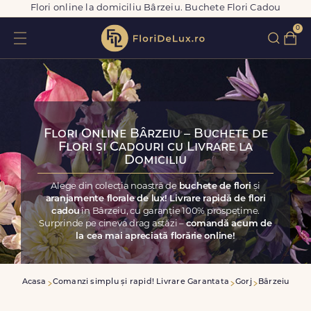
Flori online la domiciliu Bârzeiu. Buchete Flori Cadou
0
Flori Online Bârzeiu – Buchete de
Flori și Cadouri cu Livrare la
Domiciliu
Alege din colecția noastră de
buchete de flori
și
aranjamente florale de lux! Livrare rapidă de flori
cadou
în Bârzeiu, cu garanție 100% prospețime.
Surprinde pe cineva drag astăzi –
comandă acum de
la cea mai apreciată florărie online!
Acasa
Comanzi simplu și rapid! Livrare Garantata
Gorj
Bârzeiu