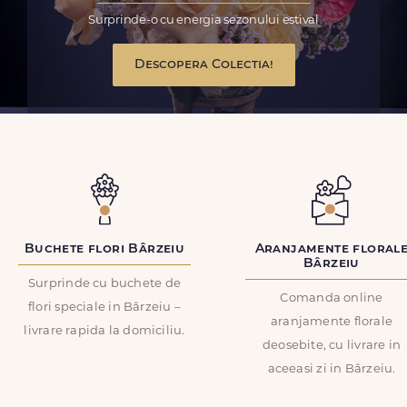
Surprinde-o cu energia sezonului estival
Descopera Colectia!
Buchete flori Bârzeiu
Aranjamente floral
Bârzeiu
Surprinde cu buchete de
Comanda online
flori speciale in Bârzeiu –
aranjamente florale
livrare rapida la domiciliu.
deosebite, cu livrare in
aceeasi zi in Bârzeiu.