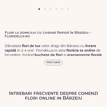
Flori la domiciliu cu Livrare Rapidă în Bârzeiu –
FlorideLux.ro
Dăruiește
flori de lux
celor dragi din Bârzeiu cu
livrare
rapidă
în 2-4 ore! FlorideLux.ro este
florăria ta online
de
încredere, livrând
buchete de flori
și
aranjamente florale
de calitate superioară în Bârzeiu și în toată România.
Vezi toate
Alege dintr-o gamă largă de
flori
proaspete, pentru orice
ocazie, și comanda-le
online!
Cu FlorideLux.ro, primești
garanția unei livrări prompte și a unor
flori
care vor face
impresie.
Intrebari frecvente despre comenzi
Livrăm buchete de flori
chiar și în
weekend
, pentru ca tu
flori online in Bârzeiu
să poți adresa un gest frumos atunci când ai nevoie.