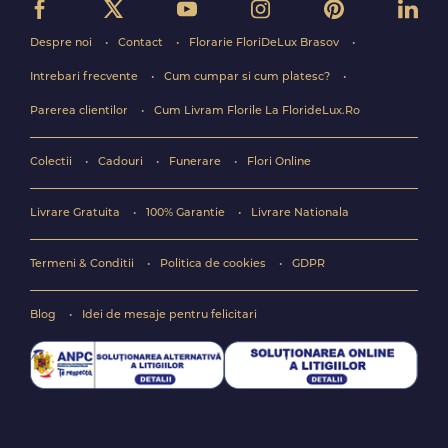
Despre noi
Contact
Florarie FloriDeLux Brasov
Intrebari frecvente
Cum cumpar si cum platesc?
Parerea clientilor
Cum Livram Florile La FlorideLux.Ro
Colectii
Cadouri
Funerare
Flori Online
Livrare Gratuita
100% Garantie
Livrare Nationala
Termeni & Conditii
Politica de cookies
GDPR
Blog
Idei de mesaje pentru felicitari