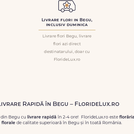
Livrare flori in Begu,
inclusiv duminica
Livrare flori Begu, livrare
flori azi direct
destinatarului, doar cu
FlorideLux.ro
Livrare Rapidă în Begu – FlorideLux.ro
i din Begu cu
livrare rapidă
în 2-4 ore! FlorideLux.ro este
florări
florale
de calitate superioară în Begu și în toată România.