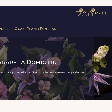
0
0
ron
 nastere
Ocazii
Plante
Funerare
vrare la Domiciliu
ie 100% prospețime. Surprinde pe cineva drag astăzi –