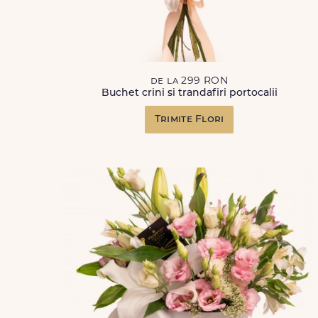
de la 299 RON
Buchet crini si trandafiri portocalii
Trimite Flori