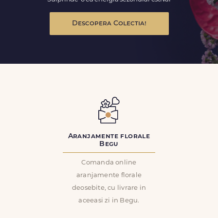
Descopera Colectia!
Aranjamente florale
Begu
Comanda online
aranjamente florale
deosebite, cu livrare in
aceeasi zi in Begu.