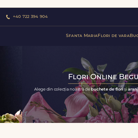
+40 722 394 904
Sfanta Maria
Flori de vara
Buc
Flori Online Begu
Alege din colecția noastră de
buchete de flori
și
aranj