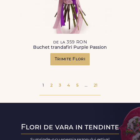
de la 359 RON
Buchet trandafiri Purple Passion
Trimite Flori
1
2
3
4
5
...
21
Flori de vara in tendinte
Surprinde-o cu energia sezonului estival