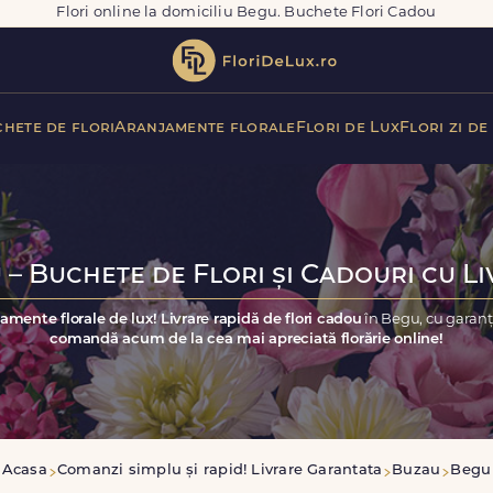
Flori online la domiciliu Begu. Buchete Flori Cadou
hete de flori
Aranjamente florale
Flori de Lux
Flori zi de
 – Buchete de Flori și Cadouri cu Li
amente florale de lux! Livrare rapidă de flori cadou
în Begu, cu garanț
comandă acum de la cea mai apreciată florărie online!
Acasa
Comanzi simplu și rapid! Livrare Garantata
Buzau
Begu