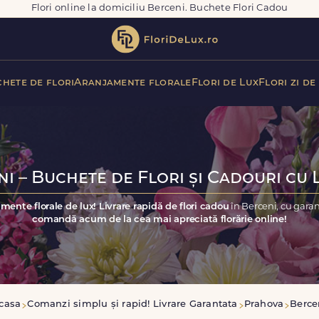
Flori online la domiciliu Berceni. Buchete Flori Cadou
hete de flori
Aranjamente florale
Flori de Lux
Flori zi de
i – Buchete de Flori și Cadouri cu 
mente florale de lux! Livrare rapidă de flori cadou
în Berceni, cu gara
comandă acum de la cea mai apreciată florărie online!
casa
Comanzi simplu și rapid! Livrare Garantata
Prahova
Berce