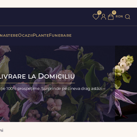
0
0
ron
 nastere
Ocazii
Plante
Funerare
Livrare la Domiciliu
nție 100% prospețime. Surprinde pe cineva drag astăzi –
ni