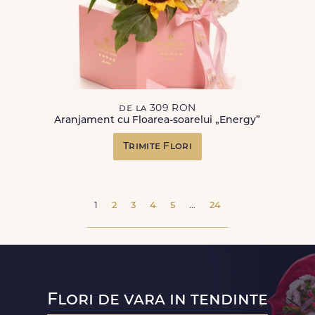
de la 309 RON
Aranjament cu Floarea-soarelui „Energy”
Trimite Flori
1
2
3
4
5
...
24
Flori de vara in tendinte