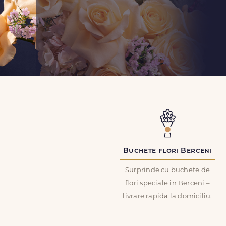
Buchete flori Berceni
Surprinde cu buchete de
flori speciale in Berceni –
livrare rapida la domiciliu.