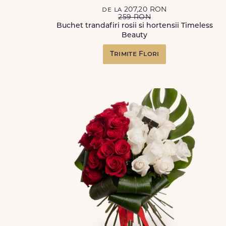
de la 207,20 RON
259 RON
Buchet trandafiri rosii si hortensii Timeless
Beauty
Trimite Flori