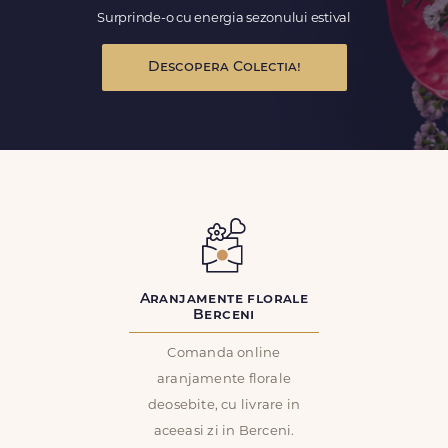
Surprinde-o cu energia sezonului estival
Descopera Colectia!
Aranjamente florale
Berceni
Comanda online
aranjamente florale
deosebite, cu livrare in
aceeasi zi in Berceni.