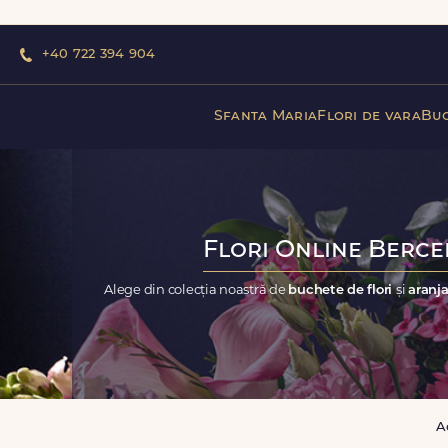
+40 722 394 904
Sfanta Maria
Flori de vara
Buc
Flori Online Bercen
Alege din colecția noastră de
buchete de flori
și
aranja
A