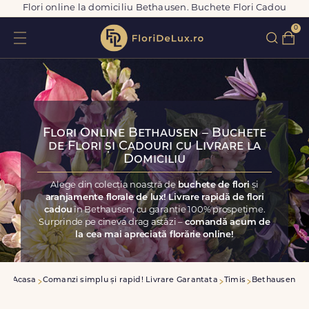
Flori online la domiciliu Bethausen. Buchete Flori Cadou
0
Flori Online Bethausen – Buchete
de Flori și Cadouri cu Livrare la
Domiciliu
Alege din colecția noastră de
buchete de flori
și
aranjamente florale de lux! Livrare rapidă de flori
cadou
în Bethausen, cu garanție 100% prospețime.
Surprinde pe cineva drag astăzi –
comandă acum de
la cea mai apreciată florărie online!
Acasa
Comanzi simplu și rapid! Livrare Garantata
Timis
Bethausen