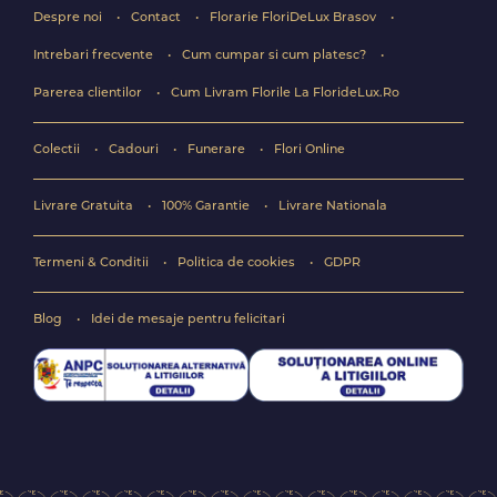
Despre noi
Contact
Florarie FloriDeLux Brasov
Intrebari frecvente
Cum cumpar si cum platesc?
Parerea clientilor
Cum Livram Florile La FlorideLux.Ro
Colectii
Cadouri
Funerare
Flori Online
Livrare Gratuita
100% Garantie
Livrare Nationala
Termeni & Conditii
Politica de cookies
GDPR
Blog
Idei de mesaje pentru felicitari