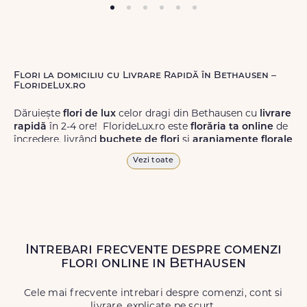
Flori la domiciliu cu Livrare Rapidă în Bethausen –
FlorideLux.ro
Dăruiește
flori de lux
celor dragi din Bethausen cu
livrare
rapidă
în 2-4 ore! FlorideLux.ro este
florăria ta online
de
încredere, livrând
buchete de flori
și
aranjamente florale
de calitate superioară în Bethausen și în toată România.
Vezi toate
Alege dintr-o gamă largă de
flori
proaspete, pentru orice
ocazie, și comanda-le
online!
Cu FlorideLux.ro, primești
garanția unei livrări prompte și a unor
flori
care vor face
impresie.
Intrebari frecvente despre comenzi
Livrăm buchete de flori
chiar și în
weekend
, pentru ca tu
flori online in Bethausen
să poți adresa un gest frumos atunci când ai nevoie.
Cele mai frecvente intrebari despre comenzi, cont si
livrare, explicate pe scurt.