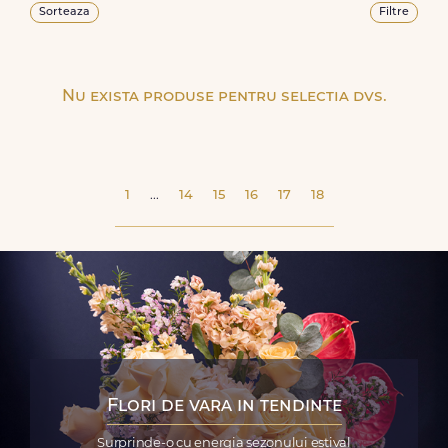
Sorteaza
Filtre
Nu exista produse pentru selectia dvs.
1
...
14
15
16
17
18
Flori de vara in tendinte
Surprinde-o cu energia sezonului estival