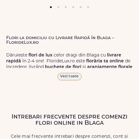
Flori la domiciliu cu Livrare Rapidă în Blaga –
FlorideLux.ro
Dăruiește
flori de lux
celor dragi din Blaga cu
livrare
rapidă
în 2-4 ore! FlorideLux.ro este
florăria ta online
de
încredere, livrând
buchete de flori
și
aranjamente florale
de calitate superioară în Blaga și în toată România.
Vezi toate
Alege dintr-o gamă largă de
flori
proaspete, pentru orice
ocazie, și comanda-le
online!
Cu FlorideLux.ro, primești
garanția unei livrări prompte și a unor
flori
care vor face
impresie.
Intrebari frecvente despre comenzi
Livrăm buchete de flori
chiar și în
weekend
, pentru ca tu
flori online in Blaga
să poți adresa un gest frumos atunci când ai nevoie.
Cele mai frecvente intrebari despre comenzi, cont si