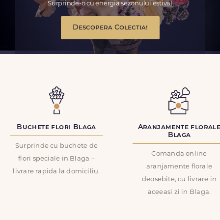
Surprinde-o cu energia sezonului estival
Descopera Colectia!
Buchete flori Blaga
Aranjamente floral
Blaga
Surprinde cu buchete de
Comanda online
flori speciale in Blaga –
aranjamente florale
livrare rapida la domiciliu.
deosebite, cu livrare in
aceeasi zi in Blaga.