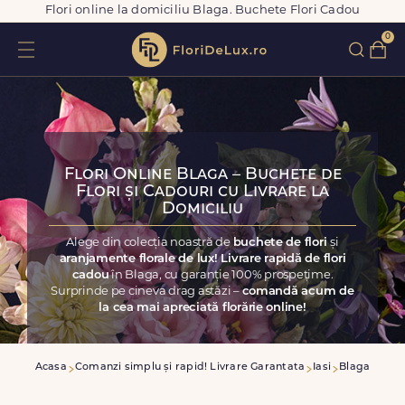
Flori online la domiciliu Blaga. Buchete Flori Cadou
0
Flori Online Blaga – Buchete de
Flori și Cadouri cu Livrare la
Domiciliu
Alege din colecția noastră de
buchete de flori
și
aranjamente florale de lux! Livrare rapidă de flori
cadou
în Blaga, cu garanție 100% prospețime.
Surprinde pe cineva drag astăzi –
comandă acum de
la cea mai apreciată florărie online!
Acasa
Comanzi simplu și rapid! Livrare Garantata
Iasi
Blaga