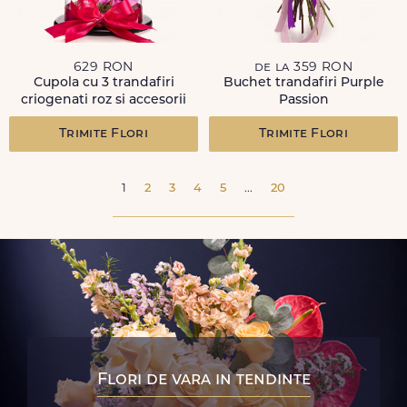
629 RON
de la 359 RON
Cupola cu 3 trandafiri
Buchet trandafiri Purple
criogenati roz si accesorii
Passion
Trimite Flori
Trimite Flori
1
2
3
4
5
...
20
Flori de vara in tendinte