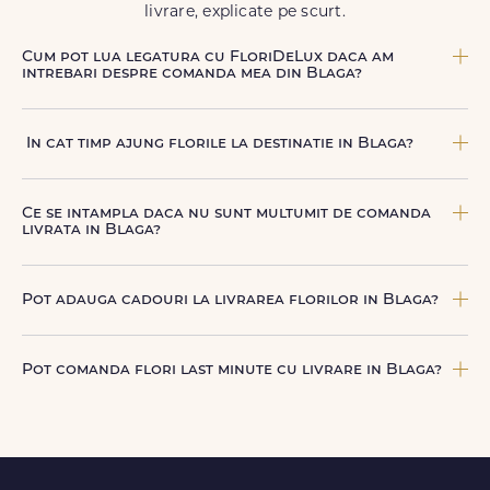
livrare, explicate pe scurt.
Cum pot lua legatura cu FloriDeLux daca am
intrebari despre comanda mea din Blaga?
Echipa FloriDeLux iti ofera suport clienti 7 zile din 7
pentru comenzile cu livrare in Blaga. Ne poti contacta
In cat timp ajung florile la destinatie in Blaga?
oricand pentru informatii despre comanda, livrare sau
produse, telefonic la +40 722 394 904, prin chat-ul de pe
In Blaga, livrarea se face in 2–4 ore de la confirmarea platii
site sau prin email la
contact@floridelux.ro
.
comenzii, in functie de intervalul de livrare aes.
Ce se intampla daca nu sunt multumit de comanda
livrata in Blaga?
FloriDeLux ofera garantie 100% multumit sau banii inapoi,
astfel incat poti comanda fara griji.
Pot adauga cadouri la livrarea florilor in Blaga?
Da, poti adauga cadouri precum ciocolata, vin, sampanie,
baloane, ursuleti de plus, torturi sau alte produse
Pot comanda flori last minute cu livrare in Blaga?
premium direct in cosul de cumparaturi.
Da, FloriDeLux este o solutie potrivita pentru comenzi last
minute in Blaga, datorita livrarii rapide in aceeasi zi, in
doar cateva ore.