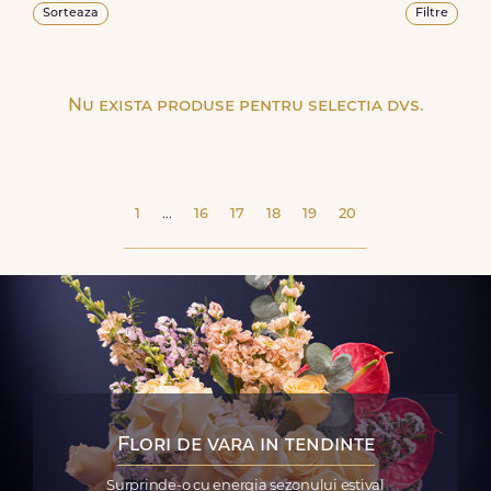
Sorteaza
Filtre
Nu exista produse pentru selectia dvs.
1
...
16
17
18
19
20
Flori de vara in tendinte
Surprinde-o cu energia sezonului estival