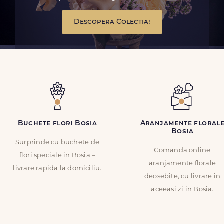
Descopera Colectia!
Buchete flori Bosia
Aranjamente floral
Bosia
Surprinde cu buchete de
Comanda online
flori speciale in Bosia –
aranjamente florale
livrare rapida la domiciliu.
deosebite, cu livrare in
aceeasi zi in Bosia.