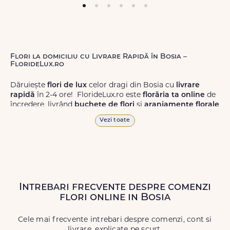
Flori la domiciliu cu Livrare Rapidă în Bosia –
FlorideLux.ro
Dăruiește
flori de lux
celor dragi din Bosia cu
livrare
rapidă
în 2-4 ore! FlorideLux.ro este
florăria ta online
de
încredere, livrând
buchete de flori
și
aranjamente florale
de calitate superioară în Bosia și în toată România.
Vezi toate
Alege dintr-o gamă largă de
flori
proaspete, pentru orice
ocazie, și comanda-le
online!
Cu FlorideLux.ro, primești
garanția unei livrări prompte și a unor
flori
care vor face
impresie.
Intrebari frecvente despre comenzi
Livrăm buchete de flori
chiar și în
weekend
, pentru ca tu
flori online in Bosia
să poți adresa un gest frumos atunci când ai nevoie.
Cele mai frecvente intrebari despre comenzi, cont si
livrare, explicate pe scurt.