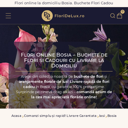
Flori online la domiciliu Bosia. Buchete Flori Cadou
0
Flori Online Bosia – Buchete de
Flori și Cadouri cu Livrare la
Domiciliu
Alege din colecția noastră de
buchete de flori
și
aranjamente florale de lux! Livrare rapidă de flori
cadou
în Bosia, cu garanție 100% prospețime.
Surprinde pe cineva drag astăzi –
comandă acum de
la cea mai apreciată florărie online!
Acasa
Comanzi simplu și rapid! Livrare Garantata
Iasi
Bosia