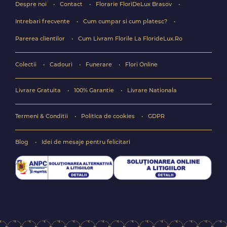
Despre noi
Contact
Florarie FloriDeLux Brasov
Intrebari frecvente
Cum cumpar si cum platesc?
Parerea clientilor
Cum Livram Florile La FlorideLux.Ro
Colectii
Cadouri
Funerare
Flori Online
Livrare Gratuita
100% Garantie
Livrare Nationala
Termeni & Conditii
Politica de cookies
GDPR
Blog
Idei de mesaje pentru felicitari