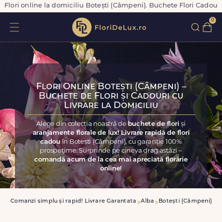
Flori online la domiciliu Botești (Câmpeni). Buchete Flori Cadou
0
Flori Online Botești (Câmpeni) –
Buchete de Flori și Cadouri cu
Livrare la Domiciliu
Alege din colecția noastră de
buchete de flori
și
aranjamente florale de lux! Livrare rapidă de flori
cadou
în Botești (Câmpeni), cu garanție 100%
prospețime. Surprinde pe cineva drag astăzi –
comandă acum de la cea mai apreciată florărie
online!
sa
Comanzi simplu și rapid! Livrare Garantata
Alba
Botești (Câmpeni)