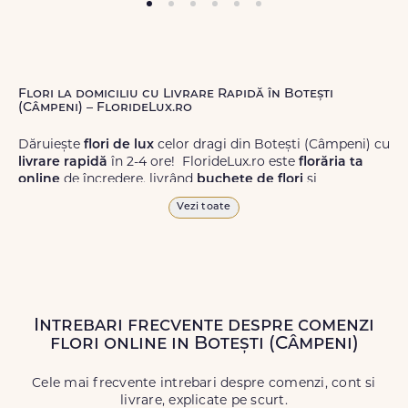
Flori la domiciliu cu Livrare Rapidă în Botești
(Câmpeni) – FlorideLux.ro
Dăruiește
flori de lux
celor dragi din Botești (Câmpeni) cu
livrare rapidă
în 2-4 ore! FlorideLux.ro este
florăria ta
online
de încredere, livrând
buchete de flori
și
aranjamente florale
de calitate superioară în Botești
Vezi toate
(Câmpeni) și în toată România.
Alege dintr-o gamă largă de
flori
proaspete, pentru orice
ocazie, și comanda-le
online!
Cu FlorideLux.ro, primești
garanția unei livrări prompte și a unor
flori
care vor face
impresie.
Intrebari frecvente despre comenzi
flori online in Botești (Câmpeni)
Livrăm buchete de flori
chiar și în
weekend
, pentru ca tu
să poți adresa un gest frumos atunci când ai nevoie.
Cele mai frecvente intrebari despre comenzi, cont si
livrare, explicate pe scurt.