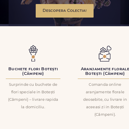
Descopera Colectia!
Buchete flori Botești
Aranjamente floral
(Câmpeni)
Botești (Câmpeni)
Surprinde cu buchete de
Comanda online
flori speciale in Botești
aranjamente florale
(Câmpeni) – livrare rapida
deosebite, cu livrare in
la domiciliu.
aceeasi zi in Botești
(Câmpeni).