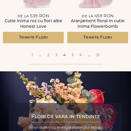
de la 539 RON
de la 459 RON
Cutie inima roz cu flori albe
Aranjament floral in cutie
Honest Love
inima Flowerbomb
Trimite Flori
Trimite Flori
1
...
2
3
4
5
6
...
21
Flori de vara in tendinte
Surprinde-o cu energia sezonului estival