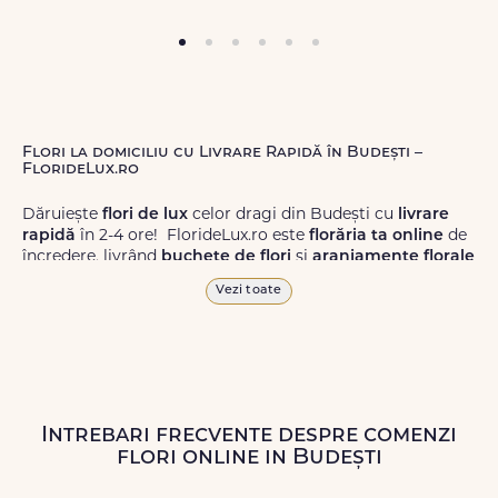
Flori la domiciliu cu Livrare Rapidă în Budești –
FlorideLux.ro
Dăruiește
flori de lux
celor dragi din Budești cu
livrare
rapidă
în 2-4 ore! FlorideLux.ro este
florăria ta online
de
încredere, livrând
buchete de flori
și
aranjamente florale
de calitate superioară în Budești și în toată România.
Vezi toate
Alege dintr-o gamă largă de
flori
proaspete, pentru orice
ocazie, și comanda-le
online!
Cu FlorideLux.ro, primești
garanția unei livrări prompte și a unor
flori
care vor face
impresie.
Intrebari frecvente despre comenzi
Livrăm buchete de flori
chiar și în
weekend
, pentru ca tu
flori online in Budești
să poți adresa un gest frumos atunci când ai nevoie.