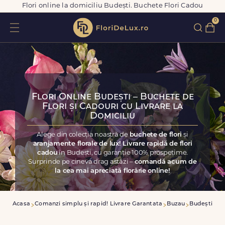
Flori online la domiciliu Budești. Buchete Flori Cadou
0
Flori Online Budești – Buchete de
Flori și Cadouri cu Livrare la
Domiciliu
Alege din colecția noastră de
buchete de flori
și
aranjamente florale de lux! Livrare rapidă de flori
cadou
în Budești, cu garanție 100% prospețime.
Surprinde pe cineva drag astăzi –
comandă acum de
la cea mai apreciată florărie online!
Acasa
Comanzi simplu și rapid! Livrare Garantata
Buzau
Budești