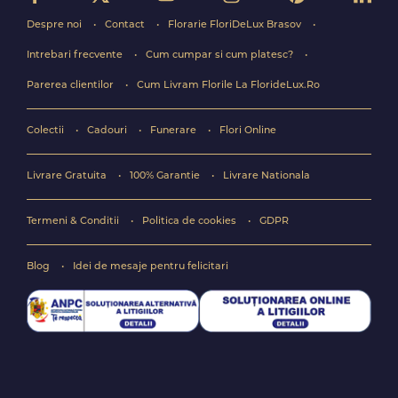
Despre noi
Contact
Florarie FloriDeLux Brasov
Intrebari frecvente
Cum cumpar si cum platesc?
Parerea clientilor
Cum Livram Florile La FlorideLux.Ro
Colectii
Cadouri
Funerare
Flori Online
Livrare Gratuita
100% Garantie
Livrare Nationala
Termeni & Conditii
Politica de cookies
GDPR
Blog
Idei de mesaje pentru felicitari