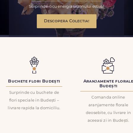
Surprinde-o cu energia sezonului estival
Descopera Colectia!
Buchete flori Budești
Aranjamente floral
Budești
Surprinde cu buchete de
Comanda online
flori speciale in Budești –
aranjamente florale
livrare rapida la domiciliu.
deosebite, cu livrare in
aceeasi zi in Budești.