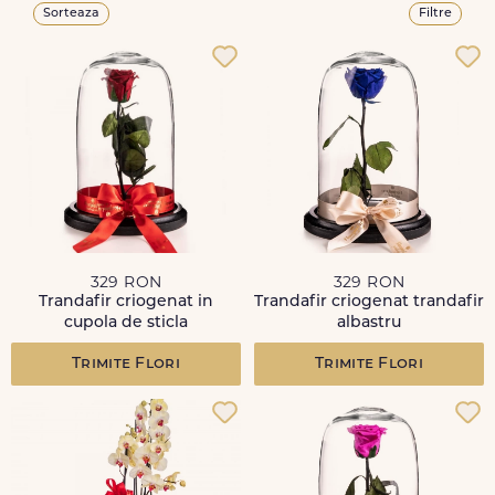
Sorteaza
Filtre
329 RON
329 RON
Trandafir criogenat in
Trandafir criogenat trandafir
cupola de sticla
albastru
Trimite Flori
Trimite Flori