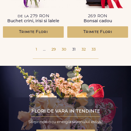
de la 279 RON
269 RON
Buchet crini, irisi si lalele
Bonsai cadou
Trimite Flori
Trimite Flori
1
...
29
30
31
32
33
Flori de vara in tendinte
Surprinde-o cu energia sezonului estival