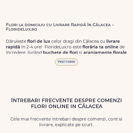
Flori la domiciliu cu Livrare Rapidă în Călacea –
FlorideLux.ro
Dăruiește
flori de lux
celor dragi din Călacea cu
livrare
rapidă
în 2-4 ore! FlorideLux.ro este
florăria ta online
de
încredere, livrând
buchete de flori
și
aranjamente florale
de calitate superioară în Călacea și în toată România.
Vezi toate
Alege dintr-o gamă largă de
flori
proaspete, pentru orice
ocazie, și comanda-le
online!
Cu FlorideLux.ro, primești
garanția unei livrări prompte și a unor
flori
care vor face
impresie.
Intrebari frecvente despre comenzi
Livrăm buchete de flori
chiar și în
weekend
, pentru ca tu
flori online in Călacea
să poți adresa un gest frumos atunci când ai nevoie.
Cele mai frecvente intrebari despre comenzi, cont si
livrare, explicate pe scurt.