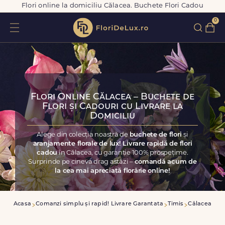
Flori online la domiciliu Călacea. Buchete Flori Cadou
0
Flori Online Călacea – Buchete de
Flori și Cadouri cu Livrare la
Domiciliu
Alege din colecția noastră de
buchete de flori
și
aranjamente florale de lux! Livrare rapidă de flori
cadou
în Călacea, cu garanție 100% prospețime.
Surprinde pe cineva drag astăzi –
comandă acum de
la cea mai apreciată florărie online!
Acasa
Comanzi simplu și rapid! Livrare Garantata
Timis
Călacea