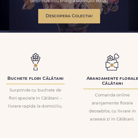
Surprinde-o cu energia sezonului estival
Descopera Colectia!
Buchete flori Călătani
Aranjamente floral
Călătani
Surprinde cu buchete de
Comanda online
flori speciale in Călătani –
aranjamente florale
livrare rapida la domiciliu.
deosebite, cu livrare in
aceeasi zi in Călătani.