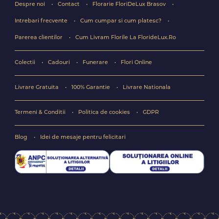
Despre noi
Contact
Florarie FloriDeLux Brasov
Intrebari frecvente
Cum cumpar si cum platesc?
Parerea clientilor
Cum Livram Florile La FlorideLux.Ro
Colectii
Cadouri
Funerare
Flori Online
Livrare Gratuita
100% Garantie
Livrare Nationala
Termeni & Conditii
Politica de cookies
GDPR
Blog
Idei de mesaje pentru felicitari