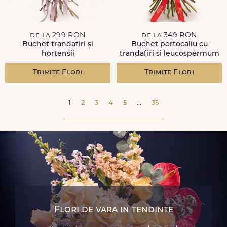
de la 299 RON
de la 349 RON
Buchet trandafiri si
Buchet portocaliu cu
hortensii
trandafiri si leucospermum
Trimite Flori
Trimite Flori
1
2
3
4
5
...
35
Flori de vara in tendinte