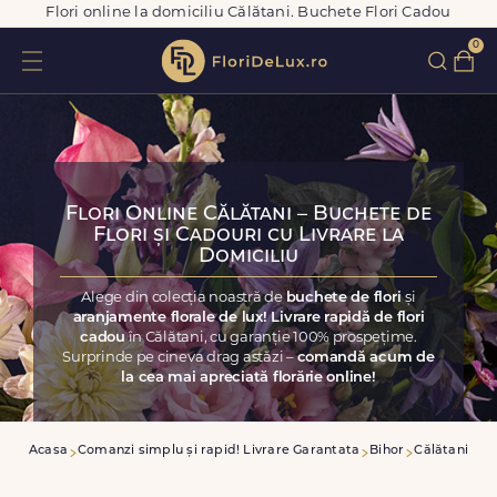
Flori online la domiciliu Călătani. Buchete Flori Cadou
0
Flori Online Călătani – Buchete de
Flori și Cadouri cu Livrare la
Domiciliu
Alege din colecția noastră de
buchete de flori
și
aranjamente florale de lux! Livrare rapidă de flori
cadou
în Călătani, cu garanție 100% prospețime.
Surprinde pe cineva drag astăzi –
comandă acum de
la cea mai apreciată florărie online!
Acasa
Comanzi simplu și rapid! Livrare Garantata
Bihor
Călătani