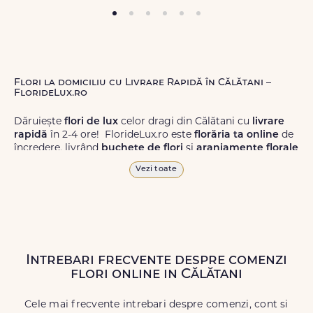
Flori la domiciliu cu Livrare Rapidă în Călătani –
FlorideLux.ro
Dăruiește
flori de lux
celor dragi din Călătani cu
livrare
rapidă
în 2-4 ore! FlorideLux.ro este
florăria ta online
de
încredere, livrând
buchete de flori
și
aranjamente florale
de calitate superioară în Călătani și în toată România.
Vezi toate
Alege dintr-o gamă largă de
flori
proaspete, pentru orice
ocazie, și comanda-le
online!
Cu FlorideLux.ro, primești
garanția unei livrări prompte și a unor
flori
care vor face
impresie.
Intrebari frecvente despre comenzi
Livrăm buchete de flori
chiar și în
weekend
, pentru ca tu
flori online in Călătani
să poți adresa un gest frumos atunci când ai nevoie.
Cele mai frecvente intrebari despre comenzi, cont si