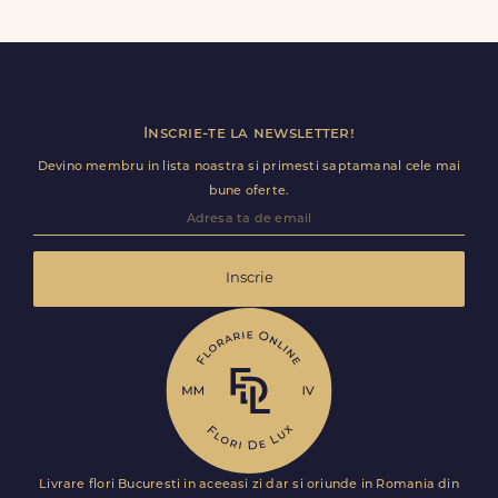
primi comanda fara datele tale. Mesajul de pe felicitare
ramane optional si il poti personaliza.
Inscrie-te la newsletter!
Devino membru in lista noastra si primesti saptamanal cele mai
bune oferte.
Inscrie
Livrare flori Bucuresti in aceeasi zi dar si oriunde in Romania din