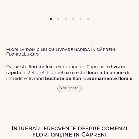
Flori la domiciliu cu Livrare Rapidă în Căpreni –
FlorideLux.ro
Dăruiește
flori de lux
celor dragi din Căpreni cu
livrare
rapidă
în 2-4 ore! FlorideLux.ro este
florăria ta online
de
încredere, livrând
buchete de flori
și
aranjamente florale
de calitate superioară în Căpreni și în toată România.
Vezi toate
Alege dintr-o gamă largă de
flori
proaspete, pentru orice
ocazie, și comanda-le
online!
Cu FlorideLux.ro, primești
garanția unei livrări prompte și a unor
flori
care vor face
impresie.
Intrebari frecvente despre comenzi
Livrăm buchete de flori
chiar și în
weekend
, pentru ca tu
flori online in Căpreni
să poți adresa un gest frumos atunci când ai nevoie.