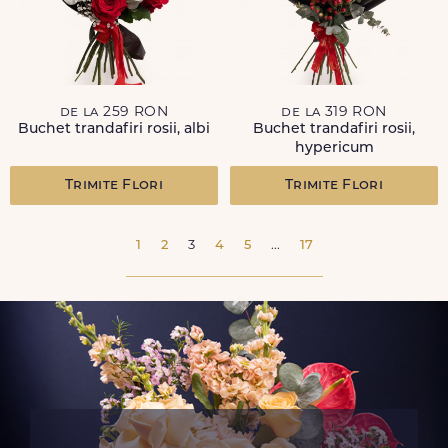
de la 259 RON
de la 319 RON
Buchet trandafiri rosii, albi
Buchet trandafiri rosii,
hypericum
Trimite Flori
Trimite Flori
1
2
3
4
5
...
17