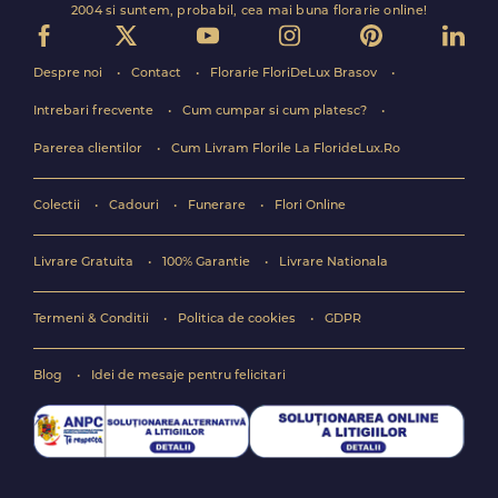
2004 si suntem, probabil, cea mai buna florarie online!
Despre noi
Contact
Florarie FloriDeLux Brasov
Intrebari frecvente
Cum cumpar si cum platesc?
Parerea clientilor
Cum Livram Florile La FlorideLux.Ro
Colectii
Cadouri
Funerare
Flori Online
Livrare Gratuita
100% Garantie
Livrare Nationala
Termeni & Conditii
Politica de cookies
GDPR
Blog
Idei de mesaje pentru felicitari