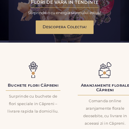
Flori de vara in tendinte
Surprinde-o cu energia sezonului estival
Descopera Colectia!
Buchete flori Căpreni
Aranjamente floral
Căpreni
Surprinde cu buchete de
Comanda online
flori speciale in Căpreni –
aranjamente florale
livrare rapida la domiciliu.
deosebite, cu livrare in
aceeasi zi in Căpreni.