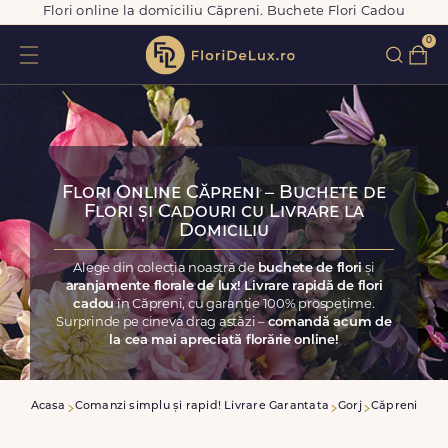
Flori online la domiciliu Căpreni. Buchete Flori Cadou
0
Flori Online Căpreni – Buchete de
Flori și Cadouri cu Livrare la
Domiciliu
Alege din colecția noastră de
buchete de flori
și
aranjamente florale de lux! Livrare rapidă de flori
cadou
în Căpreni, cu garanție 100% prospețime.
Surprinde pe cineva drag astăzi –
comandă acum de
la cea mai apreciată florărie online!
Acasa
Comanzi simplu și rapid! Livrare Garantata
Gorj
Căpreni