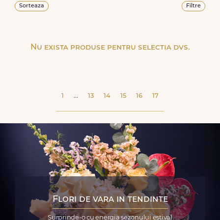
Sorteaza
Filtre
Nu exista produse pentru selectia dvs.
1
...
13
14
15
16
17
Flori de vara in tendinte
Surprinde-o cu energia sezonului estival