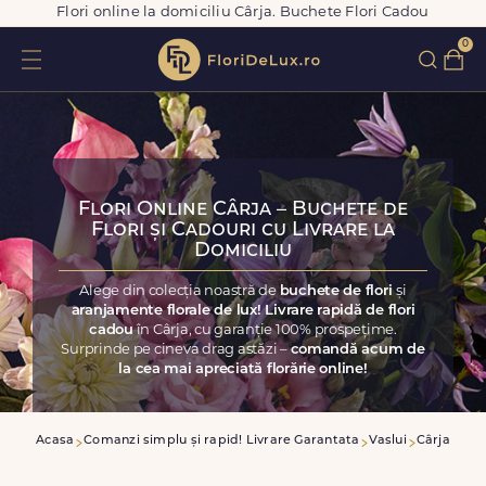
Flori online la domiciliu Cârja. Buchete Flori Cadou
0
Flori Online Cârja – Buchete de
Flori și Cadouri cu Livrare la
Domiciliu
Alege din colecția noastră de
buchete de flori
și
aranjamente florale de lux! Livrare rapidă de flori
cadou
în Cârja, cu garanție 100% prospețime.
Surprinde pe cineva drag astăzi –
comandă acum de
la cea mai apreciată florărie online!
Acasa
Comanzi simplu și rapid! Livrare Garantata
Vaslui
Cârja