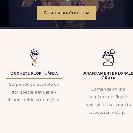
Descopera Colectia!
Buchete flori Cârja
Aranjamente floral
Cârja
Surprinde cu buchete de
Comanda online
flori speciale in Cârja –
aranjamente florale
livrare rapida la domiciliu.
deosebite, cu livrare in
aceeasi zi in Cârja.