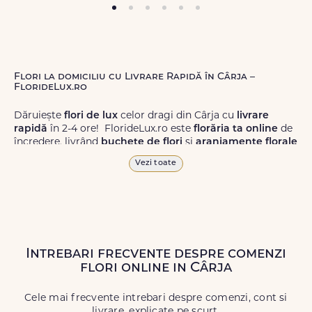
Flori la domiciliu cu Livrare Rapidă în Cârja –
FlorideLux.ro
Dăruiește
flori de lux
celor dragi din Cârja cu
livrare
rapidă
în 2-4 ore! FlorideLux.ro este
florăria ta online
de
încredere, livrând
buchete de flori
și
aranjamente florale
de calitate superioară în Cârja și în toată România.
Vezi toate
Alege dintr-o gamă largă de
flori
proaspete, pentru orice
ocazie, și comanda-le
online!
Cu FlorideLux.ro, primești
garanția unei livrări prompte și a unor
flori
care vor face
impresie.
Intrebari frecvente despre comenzi
Livrăm buchete de flori
chiar și în
weekend
, pentru ca tu
flori online in Cârja
să poți adresa un gest frumos atunci când ai nevoie.
Cele mai frecvente intrebari despre comenzi, cont si
livrare, explicate pe scurt.