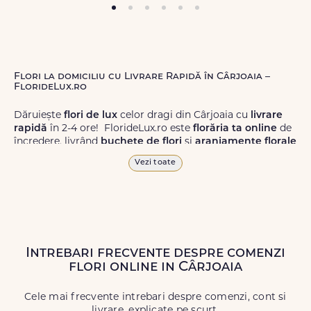
Flori la domiciliu cu Livrare Rapidă în Cârjoaia –
FlorideLux.ro
Dăruiește
flori de lux
celor dragi din Cârjoaia cu
livrare
rapidă
în 2-4 ore! FlorideLux.ro este
florăria ta online
de
încredere, livrând
buchete de flori
și
aranjamente florale
de calitate superioară în Cârjoaia și în toată România.
Vezi toate
Alege dintr-o gamă largă de
flori
proaspete, pentru orice
ocazie, și comanda-le
online!
Cu FlorideLux.ro, primești
garanția unei livrări prompte și a unor
flori
care vor face
impresie.
Intrebari frecvente despre comenzi
Livrăm buchete de flori
chiar și în
weekend
, pentru ca tu
flori online in Cârjoaia
să poți adresa un gest frumos atunci când ai nevoie.
Cele mai frecvente intrebari despre comenzi, cont si
livrare, explicate pe scurt.