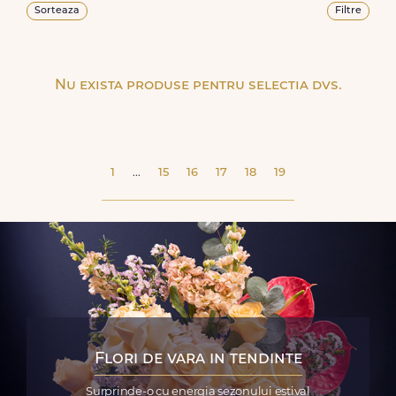
Sorteaza
Filtre
Nu exista produse pentru selectia dvs.
1
...
15
16
17
18
19
Flori de vara in tendinte
Surprinde-o cu energia sezonului estival