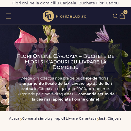
Flori online la domiciliu Cârjoaia. Buchete Flori Cadou
0
Flori Online Cârjoaia – Buchete de
Flori și Cadouri cu Livrare la
Domiciliu
Alege din colecția noastră de
buchete de flori
și
aranjamente florale de lux! Livrare rapidă de flori
cadou
în Cârjoaia, cu garanție 100% prospețime.
Surprinde pe cineva drag astăzi –
comandă acum de
la cea mai apreciată florărie online!
Acasa
Comanzi simplu și rapid! Livrare Garantata
Iasi
Cârjoaia