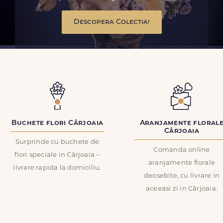
Descopera Colectia!
Buchete flori Cârjoaia
Aranjamente floral
Cârjoaia
Surprinde cu buchete de
Comanda online
flori speciale in Cârjoaia –
aranjamente florale
livrare rapida la domiciliu.
deosebite, cu livrare in
aceeasi zi in Cârjoaia.