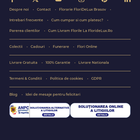
Despre noi
Contact
Florarie FloriDeLux Brasov
Intrebari frecvente
Cum cumpar si cum platesc?
Parerea clientilor
Cum Livram Florile La FlorideLux.Ro
Colectii
Cadouri
Funerare
Flori Online
Livrare Gratuita
100% Garantie
Livrare Nationala
Termeni & Conditii
Politica de cookies
GDPR
Blog
Idei de mesaje pentru felicitari