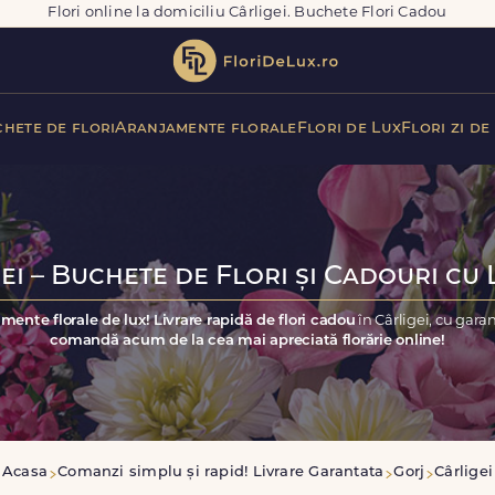
Flori online la domiciliu Cârligei. Buchete Flori Cadou
hete de flori
Aranjamente florale
Flori de Lux
Flori zi de
ei – Buchete de Flori și Cadouri cu 
mente florale de lux! Livrare rapidă de flori cadou
în Cârligei, cu gara
comandă acum de la cea mai apreciată florărie online!
Acasa
Comanzi simplu și rapid! Livrare Garantata
Gorj
Cârligei