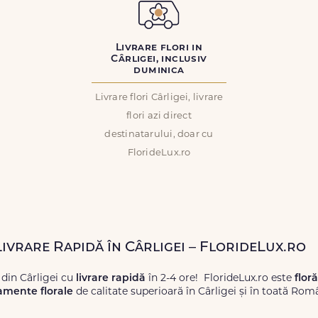
Livrare flori in
Cârligei, inclusiv
duminica
Livrare flori Cârligei, livrare
flori azi direct
destinatarului, doar cu
FlorideLux.ro
Livrare Rapidă în Cârligei – FlorideLux.ro
 din Cârligei cu
livrare rapidă
în 2-4 ore! FlorideLux.ro este
flor
amente florale
de calitate superioară în Cârligei și în toată Rom