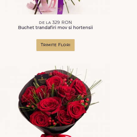
de la 329 RON
Buchet trandafiri mov si hortensii
Trimite Flori