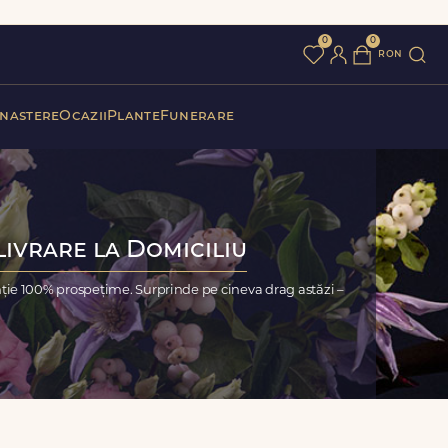
0
0
ron
 nastere
Ocazii
Plante
Funerare
Livrare la Domiciliu
nție 100% prospețime. Surprinde pe cineva drag astăzi –