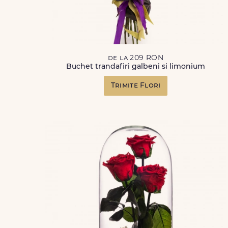
de la 209 RON
Buchet trandafiri galbeni si limonium
Trimite Flori