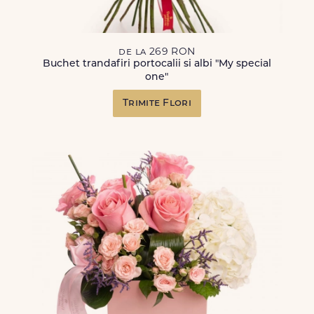
de la 269 RON
Buchet trandafiri portocalii si albi "My special
one"
Trimite Flori