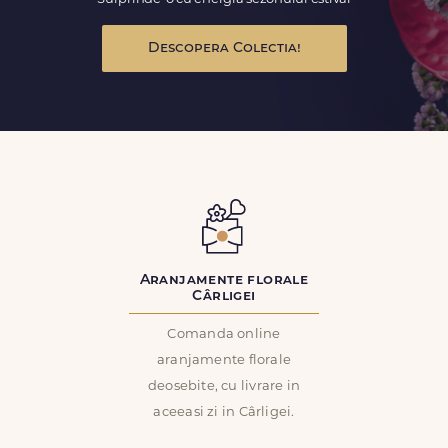
Descopera Colectia!
Aranjamente florale
Cârligei
Comanda online
aranjamente florale
deosebite, cu livrare in
aceeasi zi in Cârligei.