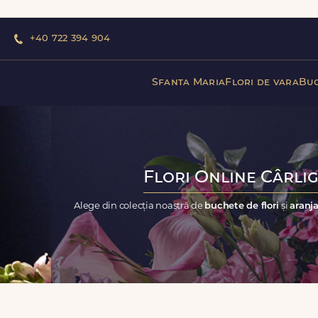
+40 722 394 904
Sfanta Maria
Flori de vara
Buc
Flori Online Cârlig
Alege din colecția noastră de
buchete de flori
și
aranja