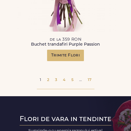
de la 359 RON
Buchet trandafiri Purple Passion
Trimite Flori
1
2
3
4
5
...
17
Flori de vara in tendinte
Surprinde-o cu energia sezonului estival