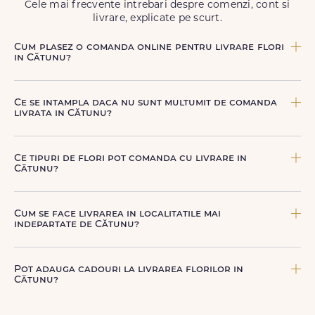
Cele mai frecvente intrebari despre comenzi, cont si
livrare, explicate pe scurt.
Cum plasez o comanda online pentru livrare flori
in Cătunu?
Comanda se plaseaza online, rapid si simplu, alegand
produsul dorit, data si intervalul de livrare si adresa din
Ce se intampla daca nu sunt multumit de comanda
Cătunu. sau poti plasa comanda telefonic, la nr. +40 722
livrata in Cătunu?
394 904.
FloriDeLux ofera garantie 100% multumit sau banii inapoi,
astfel incat poti comanda fara griji.
Ce tipuri de flori pot comanda cu livrare in
Cătunu?
Poti comanda buchete si aranjamente florale pentru
aniversari, onomastici, sarbatori, evenimente speciale sau
Cum se face livrarea in localitatile mai
gesturi spontane, toate create din flori naturale proaspete.
indepartate de Cătunu?
De la clasicii trandafiri, la flori de sezon si soiuri exotice,
pe toate le gasesti pe floridelux.ro.
Pentru localitatile indepartate, livrarea se face prin curierii
nostri dedicati sau ai optiunea de livrare la cutie, prin
Pot adauga cadouri la livrarea florilor in
firma de curierat, cu un cost mai avantajos si ambalare
Cătunu?
speciala pentru transport sigur.
Da, poti adauga cadouri precum ciocolata, vin, sampanie,