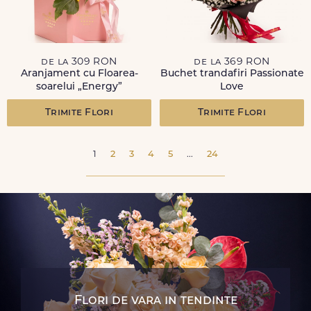
de la 309 RON
de la 369 RON
Aranjament cu Floarea-
Buchet trandafiri Passionate
soarelui „Energy”
Love
Trimite Flori
Trimite Flori
1
2
3
4
5
...
24
Flori de vara in tendinte