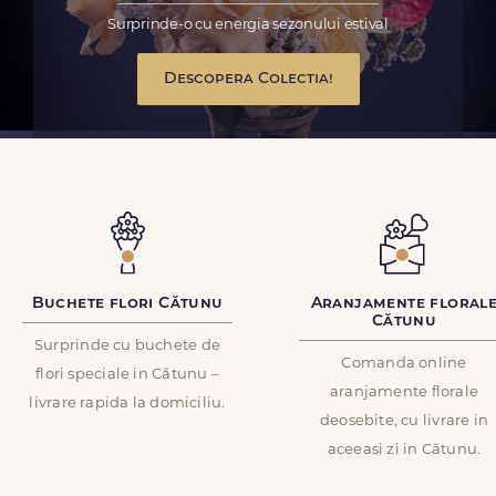
Surprinde-o cu energia sezonului estival
Descopera Colectia!
Buchete flori Cătunu
Aranjamente floral
Cătunu
Surprinde cu buchete de
Comanda online
flori speciale in Cătunu –
aranjamente florale
livrare rapida la domiciliu.
deosebite, cu livrare in
aceeasi zi in Cătunu.