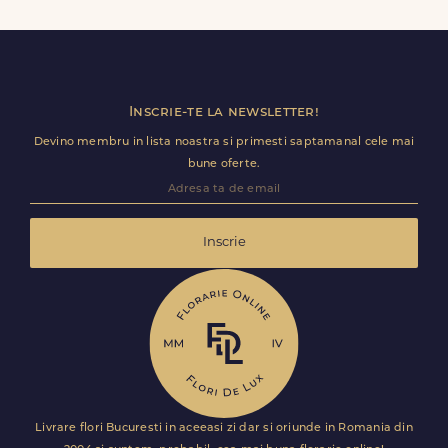
baloane, ursuleti de plus, torturi sau alte produse
premium direct in cosul de cumparaturi.
Inscrie-te la newsletter!
Devino membru in lista noastra si primesti saptamanal cele mai
bune oferte.
Inscrie
Livrare flori Bucuresti in aceeasi zi dar si oriunde in Romania din