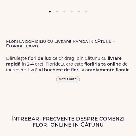
Flori la domiciliu cu Livrare Rapidă în Cătunu –
FlorideLux.ro
Dăruiește
flori de lux
celor dragi din Cătunu cu
livrare
rapidă
în 2-4 ore! FlorideLux.ro este
florăria ta online
de
încredere, livrând
buchete de flori
și
aranjamente florale
de calitate superioară în Cătunu și în toată România.
Vezi toate
Alege dintr-o gamă largă de
flori
proaspete, pentru orice
ocazie, și comanda-le
online!
Cu FlorideLux.ro, primești
garanția unei livrări prompte și a unor
flori
care vor face
impresie.
Intrebari frecvente despre comenzi
Livrăm buchete de flori
chiar și în
weekend
, pentru ca tu
flori online in Cătunu
să poți adresa un gest frumos atunci când ai nevoie.