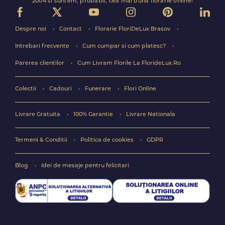
2004 si suntem, probabil, cea mai buna florarie online!
Despre noi
Contact
Florarie FloriDeLux Brasov
Intrebari frecvente
Cum cumpar si cum platesc?
Parerea clientilor
Cum Livram Florile La FlorideLux.Ro
Colectii
Cadouri
Funerare
Flori Online
Livrare Gratuita
100% Garantie
Livrare Nationala
Termeni & Conditii
Politica de cookies
GDPR
Blog
Idei de mesaje pentru felicitari