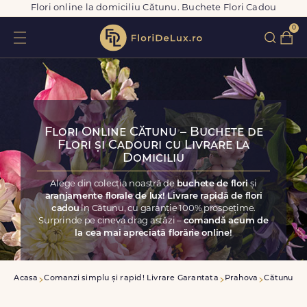
Flori online la domiciliu Cătunu. Buchete Flori Cadou
0
Flori Online Cătunu – Buchete de
Flori și Cadouri cu Livrare la
Domiciliu
Alege din colecția noastră de
buchete de flori
și
aranjamente florale de lux! Livrare rapidă de flori
cadou
în Cătunu, cu garanție 100% prospețime.
Surprinde pe cineva drag astăzi –
comandă acum de
la cea mai apreciată florărie online!
Acasa
Comanzi simplu și rapid! Livrare Garantata
Prahova
Cătunu