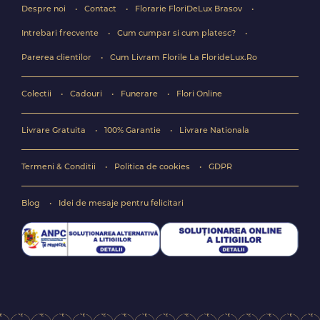
Despre noi
Contact
Florarie FloriDeLux Brasov
Intrebari frecvente
Cum cumpar si cum platesc?
Parerea clientilor
Cum Livram Florile La FlorideLux.Ro
Colectii
Cadouri
Funerare
Flori Online
Livrare Gratuita
100% Garantie
Livrare Nationala
Termeni & Conditii
Politica de cookies
GDPR
Blog
Idei de mesaje pentru felicitari