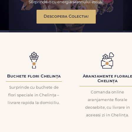
Surprinde-o cu energia sezonului estival
Descopera Colectia!
Buchete flori Chelința
Aranjamente floral
Chelința
Surprinde cu buchete de
Comanda online
flori speciale in Chelința –
aranjamente florale
livrare rapida la domiciliu.
deosebite, cu livrare in
aceeasi zi in Chelința.