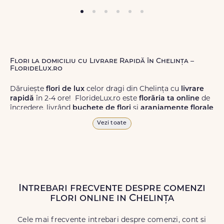
Flori la domiciliu cu Livrare Rapidă în Chelința –
FlorideLux.ro
Dăruiește
flori de lux
celor dragi din Chelința cu
livrare
rapidă
în 2-4 ore! FlorideLux.ro este
florăria ta online
de
încredere, livrând
buchete de flori
și
aranjamente florale
de calitate superioară în Chelința și în toată România.
Vezi toate
Alege dintr-o gamă largă de
flori
proaspete, pentru orice
ocazie, și comanda-le
online!
Cu FlorideLux.ro, primești
garanția unei livrări prompte și a unor
flori
care vor face
impresie.
Intrebari frecvente despre comenzi
Livrăm buchete de flori
chiar și în
weekend
, pentru ca tu
flori online in Chelința
să poți adresa un gest frumos atunci când ai nevoie.
Cele mai frecvente intrebari despre comenzi, cont si