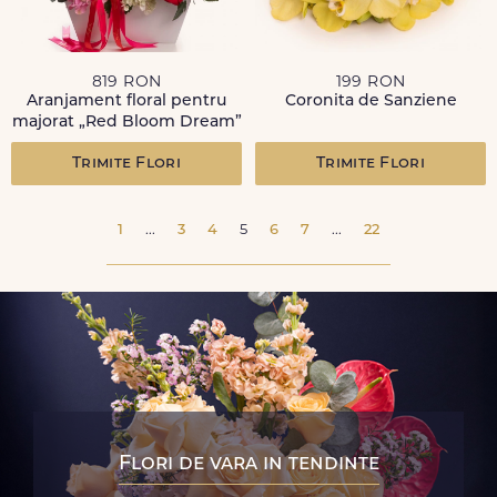
819 RON
199 RON
Aranjament floral pentru
Coronita de Sanziene
majorat „Red Bloom Dream”
Trimite Flori
Trimite Flori
1
...
3
4
5
6
7
...
22
Flori de vara in tendinte