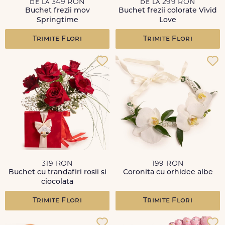
de la 349 RON
de la 299 RON
Buchet frezii mov
Buchet frezii colorate Vivid
Springtime
Love
Trimite Flori
Trimite Flori
319 RON
199 RON
Buchet cu trandafiri rosii si
Coronita cu orhidee albe
ciocolata
Trimite Flori
Trimite Flori