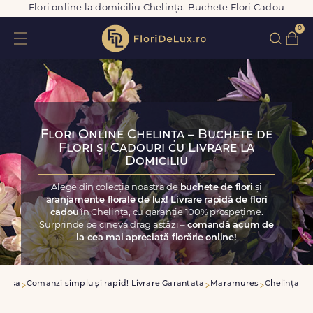
Flori online la domiciliu Chelința. Buchete Flori Cadou
0
Flori Online Chelința – Buchete de
Flori și Cadouri cu Livrare la
Domiciliu
Alege din colecția noastră de
buchete de flori
și
aranjamente florale de lux! Livrare rapidă de flori
cadou
în Chelința, cu garanție 100% prospețime.
Surprinde pe cineva drag astăzi –
comandă acum de
la cea mai apreciată florărie online!
Acasa
Comanzi simplu și rapid! Livrare Garantata
Maramures
Chelința