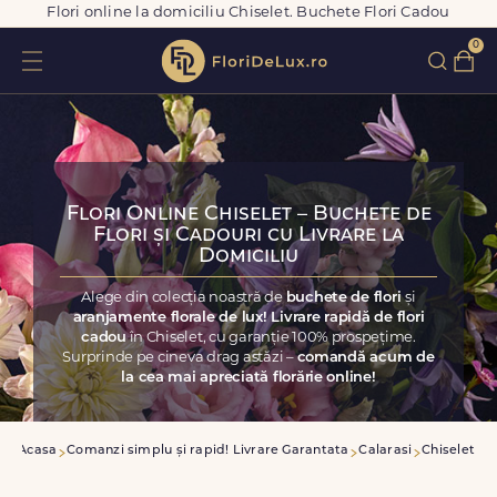
Flori online la domiciliu Chiselet. Buchete Flori Cadou
0
Flori Online Chiselet – Buchete de
Flori și Cadouri cu Livrare la
Domiciliu
Alege din colecția noastră de
buchete de flori
și
aranjamente florale de lux! Livrare rapidă de flori
cadou
în Chiselet, cu garanție 100% prospețime.
Surprinde pe cineva drag astăzi –
comandă acum de
la cea mai apreciată florărie online!
Acasa
Comanzi simplu și rapid! Livrare Garantata
Calarasi
Chiselet