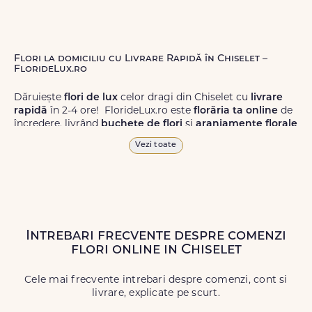
Flori la domiciliu cu Livrare Rapidă în Chiselet –
FlorideLux.ro
Dăruiește
flori de lux
celor dragi din Chiselet cu
livrare
rapidă
în 2-4 ore! FlorideLux.ro este
florăria ta online
de
încredere, livrând
buchete de flori
și
aranjamente florale
de calitate superioară în Chiselet și în toată România.
Vezi toate
Alege dintr-o gamă largă de
flori
proaspete, pentru orice
ocazie, și comanda-le
online!
Cu FlorideLux.ro, primești
garanția unei livrări prompte și a unor
flori
care vor face
impresie.
Intrebari frecvente despre comenzi
Livrăm buchete de flori
chiar și în
weekend
, pentru ca tu
flori online in Chiselet
să poți adresa un gest frumos atunci când ai nevoie.
Cele mai frecvente intrebari despre comenzi, cont si
livrare, explicate pe scurt.