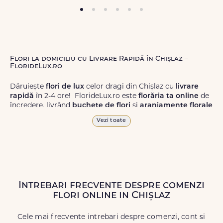
Flori la domiciliu cu Livrare Rapidă în Chișlaz –
FlorideLux.ro
Dăruiește
flori de lux
celor dragi din Chișlaz cu
livrare
rapidă
în 2-4 ore! FlorideLux.ro este
florăria ta online
de
încredere, livrând
buchete de flori
și
aranjamente florale
de calitate superioară în Chișlaz și în toată România.
Vezi toate
Alege dintr-o gamă largă de
flori
proaspete, pentru orice
ocazie, și comanda-le
online!
Cu FlorideLux.ro, primești
garanția unei livrări prompte și a unor
flori
care vor face
impresie.
Intrebari frecvente despre comenzi
Livrăm buchete de flori
chiar și în
weekend
, pentru ca tu
flori online in Chișlaz
să poți adresa un gest frumos atunci când ai nevoie.
Cele mai frecvente intrebari despre comenzi, cont si