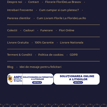
Despre noi
Contact
Florarie FloriDeLux Brasov
Intrebari frecvente
Cum cumpar si cum platesc?
Parerea clientilor
Cum Livram Florile La FlorideLux.Ro
Colectii
Cadouri
Funerare
Flori Online
Livrare Gratuita
100% Garantie
Livrare Nationala
Termeni & Conditii
Politica de cookies
GDPR
Blog
Idei de mesaje pentru felicitari