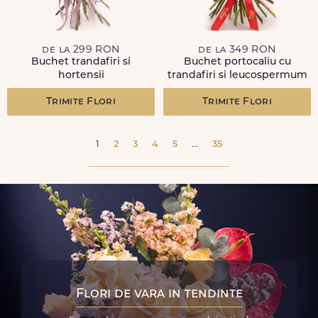
de la 299 RON
de la 349 RON
Buchet trandafiri si
Buchet portocaliu cu
hortensii
trandafiri si leucospermum
Trimite Flori
Trimite Flori
1
2
3
4
5
...
35
Flori de vara in tendinte