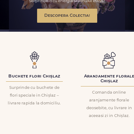
Surprinde-o cu energia sezonului estival
Descopera Colectia!
Buchete flori Chișlaz
Aranjamente floral
Chișlaz
Surprinde cu buchete de
Comanda online
flori speciale in Chișlaz –
aranjamente florale
livrare rapida la domiciliu.
deosebite, cu livrare in
aceeasi zi in Chișlaz.