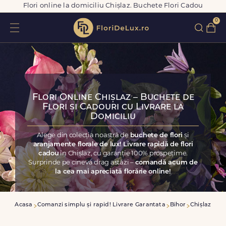
Flori online la domiciliu Chișlaz. Buchete Flori Cadou
0
Flori Online Chișlaz – Buchete de
Flori și Cadouri cu Livrare la
Domiciliu
Alege din colecția noastră de
buchete de flori
și
aranjamente florale de lux! Livrare rapidă de flori
cadou
în Chișlaz, cu garanție 100% prospețime.
Surprinde pe cineva drag astăzi –
comandă acum de
la cea mai apreciată florărie online!
Acasa
Comanzi simplu și rapid! Livrare Garantata
Bihor
Chișlaz