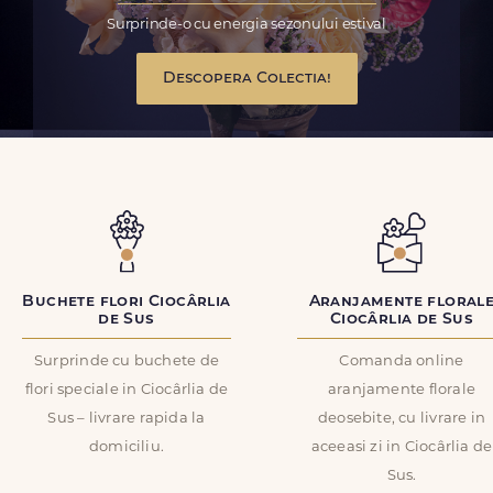
Surprinde-o cu energia sezonului estival
Descopera Colectia!
Buchete flori Ciocârlia
Aranjamente floral
de Sus
Ciocârlia de Sus
Surprinde cu buchete de
Comanda online
flori speciale in Ciocârlia de
aranjamente florale
Sus – livrare rapida la
deosebite, cu livrare in
domiciliu.
aceeasi zi in Ciocârlia de
Sus.