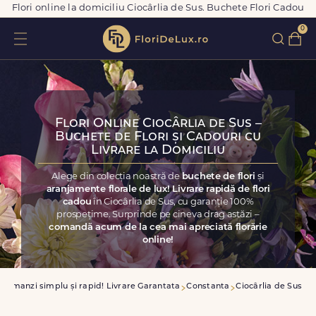
Flori online la domiciliu Ciocârlia de Sus. Buchete Flori Cadou
0
Flori Online Ciocârlia de Sus –
Buchete de Flori și Cadouri cu
Livrare la Domiciliu
Alege din colecția noastră de
buchete de flori
și
aranjamente florale de lux! Livrare rapidă de flori
cadou
în Ciocârlia de Sus, cu garanție 100%
prospețime. Surprinde pe cineva drag astăzi –
comandă acum de la cea mai apreciată florărie
online!
Comanzi simplu și rapid! Livrare Garantata
Constanta
Ciocârlia de Sus