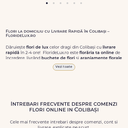
Flori la domiciliu cu Livrare Rapidă în Colibași –
FlorideLux.ro
Dăruiește
flori de lux
celor dragi din Colibași cu
livrare
rapidă
în 2-4 ore! FlorideLux.ro este
florăria ta online
de
încredere, livrând
buchete de flori
și
aranjamente florale
de calitate superioară în Colibași și în toată România.
Vezi toate
Alege dintr-o gamă largă de
flori
proaspete, pentru orice
ocazie, și comanda-le
online!
Cu FlorideLux.ro, primești
garanția unei livrări prompte și a unor
flori
care vor face
impresie.
Intrebari frecvente despre comenzi
Livrăm buchete de flori
chiar și în
weekend
, pentru ca tu
flori online in Colibași
să poți adresa un gest frumos atunci când ai nevoie.
Cele mai frecvente intrebari despre comenzi, cont si
livrare, explicate pe scurt.