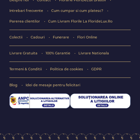
Despre noi
Contact
Florarie FloriDeLux Brasov
Intrebari frecvente
Cum cumpar si cum platesc?
Parerea clientilor
Cum Livram Florile La FlorideLux.Ro
Colectii
Cadouri
Funerare
Flori Online
Livrare Gratuita
100% Garantie
Livrare Nationala
Termeni & Conditii
Politica de cookies
GDPR
Blog
Idei de mesaje pentru felicitari