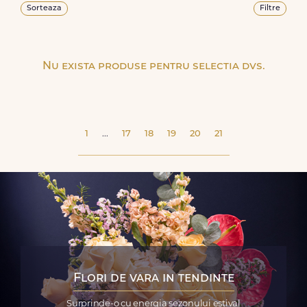
Sorteaza
Filtre
Nu exista produse pentru selectia dvs.
1
...
17
18
19
20
21
Flori de vara in tendinte
Surprinde-o cu energia sezonului estival