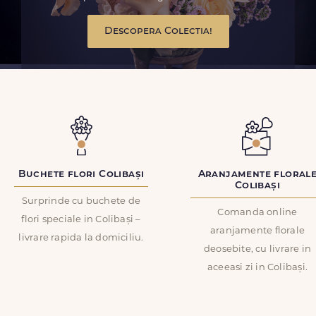
Descopera Colectia!
Buchete flori Colibași
Aranjamente floral
Colibași
Surprinde cu buchete de
Comanda online
flori speciale in Colibași –
aranjamente florale
livrare rapida la domiciliu.
deosebite, cu livrare in
aceeasi zi in Colibași.