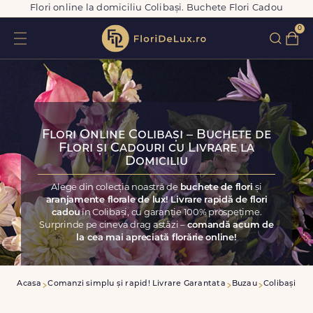
Flori online la domiciliu Colibași. Buchete Flori Cadou
0
Flori Online Colibași – Buchete de
Flori și Cadouri cu Livrare la
Domiciliu
Alege din colecția noastră de
buchete de flori
și
aranjamente florale de lux! Livrare rapidă de flori
cadou
în Colibași, cu garanție 100% prospețime.
Surprinde pe cineva drag astăzi –
comandă acum de
la cea mai apreciată florărie online!
Acasa
Comanzi simplu și rapid! Livrare Garantata
Buzau
Colibași