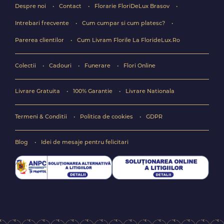
Despre noi
Contact
Florarie FloriDeLux Brasov
Intrebari frecvente
Cum cumpar si cum platesc?
Parerea clientilor
Cum Livram Florile La FlorideLux.Ro
Colectii
Cadouri
Funerare
Flori Online
Livrare Gratuita
100% Garantie
Livrare Nationala
Termeni & Conditii
Politica de cookies
GDPR
Blog
Idei de mesaje pentru felicitari