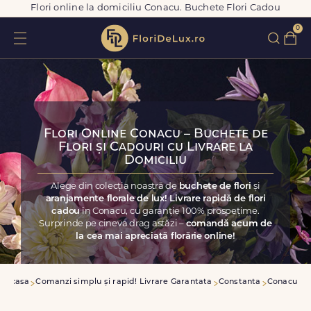
Flori online la domiciliu Conacu. Buchete Flori Cadou
0
Flori Online Conacu – Buchete de
Flori și Cadouri cu Livrare la
Domiciliu
Alege din colecția noastră de
buchete de flori
și
aranjamente florale de lux! Livrare rapidă de flori
cadou
în Conacu, cu garanție 100% prospețime.
Surprinde pe cineva drag astăzi –
comandă acum de
la cea mai apreciată florărie online!
Acasa
Comanzi simplu și rapid! Livrare Garantata
Constanta
Conacu