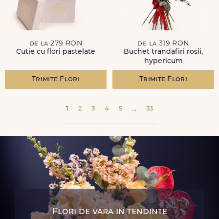
de la 279 RON
de la 319 RON
Cutie cu flori pastelate
Buchet trandafiri rosii,
hypericum
Trimite Flori
Trimite Flori
1
2
3
4
5
...
33
Flori de vara in tendinte