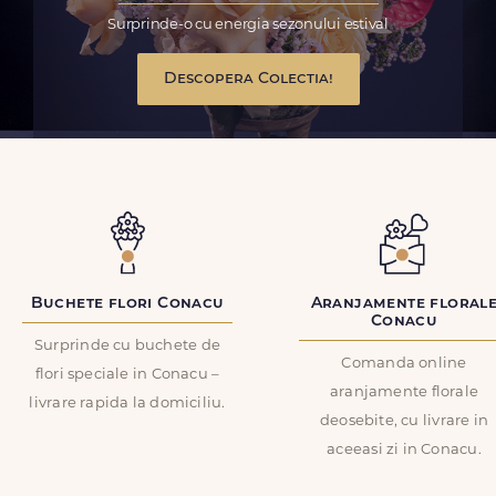
Surprinde-o cu energia sezonului estival
Descopera Colectia!
Buchete flori Conacu
Aranjamente floral
Conacu
Surprinde cu buchete de
Comanda online
flori speciale in Conacu –
aranjamente florale
livrare rapida la domiciliu.
deosebite, cu livrare in
aceeasi zi in Conacu.