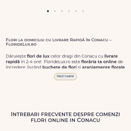
Flori la domiciliu cu Livrare Rapidă în Conacu –
FlorideLux.ro
Dăruiește
flori de lux
celor dragi din Conacu cu
livrare
rapidă
în 2-4 ore! FlorideLux.ro este
florăria ta online
de
încredere, livrând
buchete de flori
și
aranjamente florale
de calitate superioară în Conacu și în toată România.
Vezi toate
Alege dintr-o gamă largă de
flori
proaspete, pentru orice
ocazie, și comanda-le
online!
Cu FlorideLux.ro, primești
garanția unei livrări prompte și a unor
flori
care vor face
impresie.
Intrebari frecvente despre comenzi
Livrăm buchete de flori
chiar și în
weekend
, pentru ca tu
flori online in Conacu
să poți adresa un gest frumos atunci când ai nevoie.