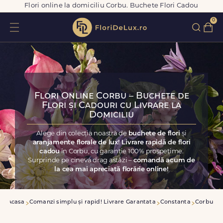
Flori online la domiciliu Corbu. Buchete Flori Cadou
0
Flori Online Corbu – Buchete de
Flori și Cadouri cu Livrare la
Domiciliu
Alege din colecția noastră de
buchete de flori
și
aranjamente florale de lux! Livrare rapidă de flori
cadou
în Corbu, cu garanție 100% prospețime.
Surprinde pe cineva drag astăzi –
comandă acum de
la cea mai apreciată florărie online!
Acasa
Comanzi simplu și rapid! Livrare Garantata
Constanta
Corbu