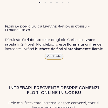
Flori la domiciliu cu Livrare Rapidă în Corbu –
FlorideLux.ro
Dăruiește
flori de lux
celor dragi din Corbu cu
livrare
rapidă
în 2-4 ore! FlorideLux.ro este
florăria ta online
de
încredere, livrând
buchete de flori
și
aranjamente florale
de calitate superioară în Corbu și în toată România.
Vezi toate
Alege dintr-o gamă largă de
flori
proaspete, pentru orice
ocazie, și comanda-le
online!
Cu FlorideLux.ro, primești
garanția unei livrări prompte și a unor
flori
care vor face
impresie.
Intrebari frecvente despre comenzi
Livrăm buchete de flori
chiar și în
weekend
, pentru ca tu
flori online in Corbu
să poți adresa un gest frumos atunci când ai nevoie.
Cele mai frecvente intrebari despre comenzi, cont si
livrare, explicate pe scurt.