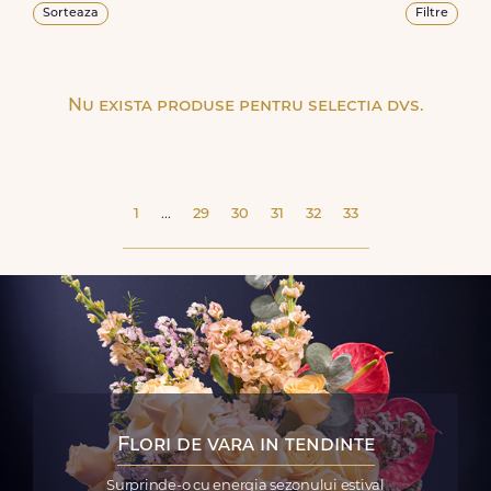
Sorteaza
Filtre
Nu exista produse pentru selectia dvs.
1
...
29
30
31
32
33
Flori de vara in tendinte
Surprinde-o cu energia sezonului estival