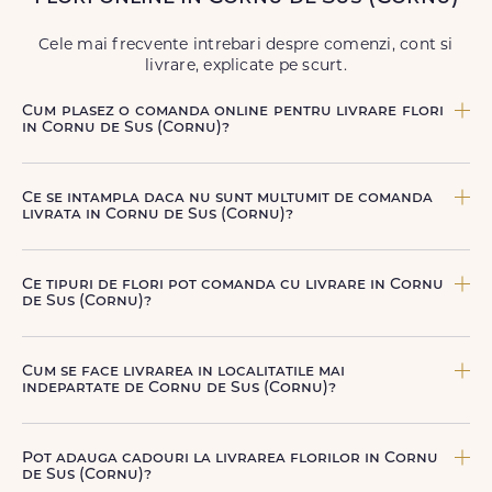
să poți adresa un gest frumos atunci când ai nevoie.
Cele mai frecvente intrebari despre comenzi, cont si
livrare, explicate pe scurt.
Cum plasez o comanda online pentru livrare flori
in Cornu de Sus (Cornu)?
Comanda se plaseaza online, rapid si simplu, alegand
produsul dorit, data si intervalul de livrare si adresa din
Ce se intampla daca nu sunt multumit de comanda
Cornu de Sus (Cornu). sau poti plasa comanda telefonic, la
livrata in Cornu de Sus (Cornu)?
nr. +40 722 394 904.
FloriDeLux ofera garantie 100% multumit sau banii inapoi,
astfel incat poti comanda fara griji.
Ce tipuri de flori pot comanda cu livrare in Cornu
de Sus (Cornu)?
Poti comanda buchete si aranjamente florale pentru
aniversari, onomastici, sarbatori, evenimente speciale sau
Cum se face livrarea in localitatile mai
gesturi spontane, toate create din flori naturale proaspete.
indepartate de Cornu de Sus (Cornu)?
De la clasicii trandafiri, la flori de sezon si soiuri exotice,
pe toate le gasesti pe floridelux.ro.
Pentru localitatile indepartate, livrarea se face prin curierii
nostri dedicati sau ai optiunea de livrare la cutie, prin
Pot adauga cadouri la livrarea florilor in Cornu
firma de curierat, cu un cost mai avantajos si ambalare
de Sus (Cornu)?