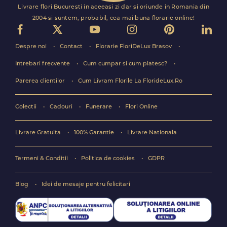
Livrare flori Bucuresti in aceeasi zi dar si oriunde in Romania din
2004 si suntem, probabil, cea mai buna florarie online!
Despre noi
Contact
Florarie FloriDeLux Brasov
Intrebari frecvente
Cum cumpar si cum platesc?
Parerea clientilor
Cum Livram Florile La FlorideLux.Ro
Colectii
Cadouri
Funerare
Flori Online
Livrare Gratuita
100% Garantie
Livrare Nationala
Termeni & Conditii
Politica de cookies
GDPR
Blog
Idei de mesaje pentru felicitari