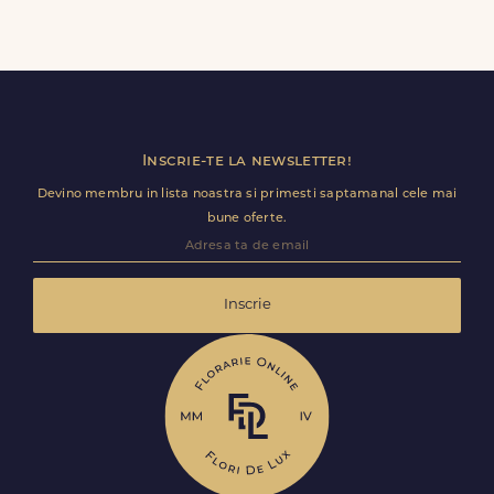
speciala pentru transport sigur.
Da, poti adauga cadouri precum ciocolata, vin, sampanie,
baloane, ursuleti de plus, torturi sau alte produse
premium direct in cosul de cumparaturi.
Inscrie-te la newsletter!
Devino membru in lista noastra si primesti saptamanal cele mai
bune oferte.
Inscrie