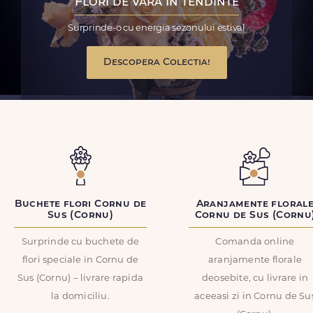
Flori de vara in tendinte
Surprinde-o cu energia sezonului estival
Descopera Colectia!
Buchete flori Cornu de
Aranjamente floral
Sus (Cornu)
Cornu de Sus (Cornu
Surprinde cu buchete de
Comanda online
flori speciale in Cornu de
aranjamente florale
Sus (Cornu) – livrare rapida
deosebite, cu livrare in
la domiciliu.
aceeasi zi in Cornu de Su