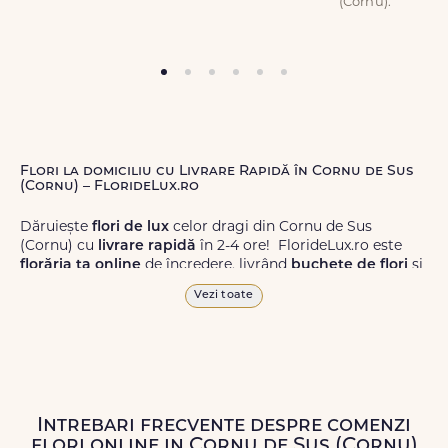
(Cornu).
Flori la domiciliu cu Livrare Rapidă în Cornu de Sus
(Cornu) – FlorideLux.ro
Dăruiește
flori de lux
celor dragi din Cornu de Sus
(Cornu) cu
livrare rapidă
în 2-4 ore! FlorideLux.ro este
florăria ta online
de încredere, livrând
buchete de flori
și
aranjamente florale
de calitate superioară în Cornu de
Vezi toate
Sus (Cornu) și în toată România.
Alege dintr-o gamă largă de
flori
proaspete, pentru orice
ocazie, și comanda-le
online!
Cu FlorideLux.ro, primești
garanția unei livrări prompte și a unor
flori
care vor face
impresie.
Intrebari frecvente despre comenzi
flori online in Cornu de Sus (Cornu)
Livrăm buchete de flori
chiar și în
weekend
, pentru ca tu