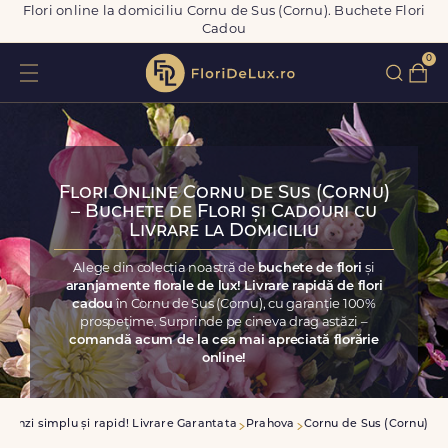
Flori online la domiciliu Cornu de Sus (Cornu). Buchete Flori
Cadou
0
Flori Online Cornu de Sus (Cornu)
– Buchete de Flori și Cadouri cu
Livrare la Domiciliu
Alege din colecția noastră de
buchete de flori
și
aranjamente florale de lux! Livrare rapidă de flori
cadou
în Cornu de Sus (Cornu), cu garanție 100%
prospețime. Surprinde pe cineva drag astăzi –
comandă acum de la cea mai apreciată florărie
online!
manzi simplu și rapid! Livrare Garantata
Prahova
Cornu de Sus (Cornu)