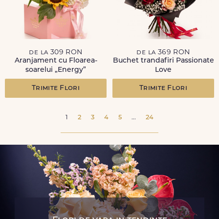
de la 309 RON
de la 369 RON
Aranjament cu Floarea-
Buchet trandafiri Passionate
soarelui „Energy”
Love
Trimite Flori
Trimite Flori
1
2
3
4
5
...
24