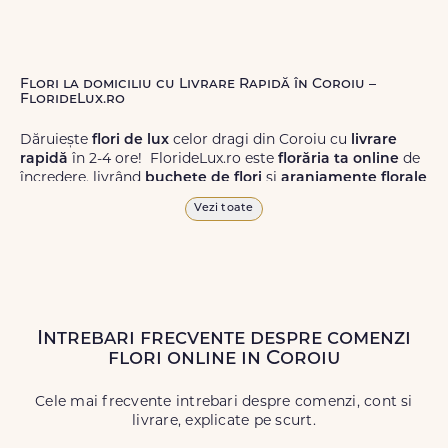
Flori la domiciliu cu Livrare Rapidă în Coroiu –
FlorideLux.ro
Dăruiește
flori de lux
celor dragi din Coroiu cu
livrare
rapidă
în 2-4 ore! FlorideLux.ro este
florăria ta online
de
încredere, livrând
buchete de flori
și
aranjamente florale
de calitate superioară în Coroiu și în toată România.
Vezi toate
Alege dintr-o gamă largă de
flori
proaspete, pentru orice
ocazie, și comanda-le
online!
Cu FlorideLux.ro, primești
garanția unei livrări prompte și a unor
flori
care vor face
impresie.
Intrebari frecvente despre comenzi
Livrăm buchete de flori
chiar și în
weekend
, pentru ca tu
flori online in Coroiu
să poți adresa un gest frumos atunci când ai nevoie.
Cele mai frecvente intrebari despre comenzi, cont si
livrare, explicate pe scurt.