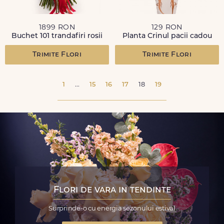
1899 RON
129 RON
Buchet 101 trandafiri rosii
Planta Crinul pacii cadou
Trimite Flori
Trimite Flori
1
...
15
16
17
18
19
Flori de vara in tendinte
Surprinde-o cu energia sezonului estival