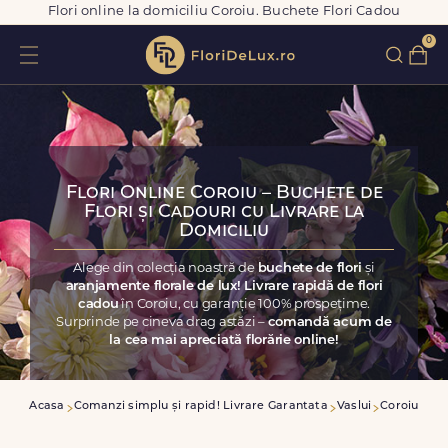
Flori online la domiciliu Coroiu. Buchete Flori Cadou
0
Flori Online Coroiu – Buchete de
Flori și Cadouri cu Livrare la
Domiciliu
Alege din colecția noastră de
buchete de flori
și
aranjamente florale de lux! Livrare rapidă de flori
cadou
în Coroiu, cu garanție 100% prospețime.
Surprinde pe cineva drag astăzi –
comandă acum de
la cea mai apreciată florărie online!
Acasa
Comanzi simplu și rapid! Livrare Garantata
Vaslui
Coroiu