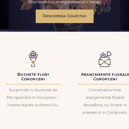
Surprinde-o cu energia sezonului estival
Descopera Colectia!
Buchete flori
Aranjamente floral
Coropceni
Coropceni
Surprinde cu buchete de
Comanda online
flori speciale in Coropceni –
aranjamente florale
livrare rapida la domiciliu.
deosebite, cu livrare in
aceeasi zi in Coropceni.