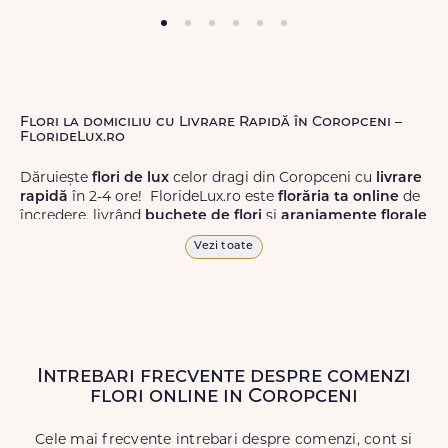
Flori la domiciliu cu Livrare Rapidă în Coropceni –
FlorideLux.ro
Dăruiește
flori de lux
celor dragi din Coropceni cu
livrare
rapidă
în 2-4 ore! FlorideLux.ro este
florăria ta online
de
încredere, livrând
buchete de flori
și
aranjamente florale
de calitate superioară în Coropceni și în toată România.
Vezi toate
Alege dintr-o gamă largă de
flori
proaspete, pentru orice
ocazie, și comanda-le
online!
Cu FlorideLux.ro, primești
garanția unei livrări prompte și a unor
flori
care vor face
impresie.
Intrebari frecvente despre comenzi
Livrăm buchete de flori
chiar și în
weekend
, pentru ca tu
flori online in Coropceni
să poți adresa un gest frumos atunci când ai nevoie.
Cele mai frecvente intrebari despre comenzi, cont si