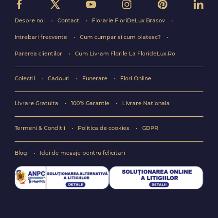
Despre noi
Contact
Florarie FloriDeLux Brasov
Intrebari frecvente
Cum cumpar si cum platesc?
Parerea clientilor
Cum Livram Florile La FlorideLux.Ro
Colectii
Cadouri
Funerare
Flori Online
Livrare Gratuita
100% Garantie
Livrare Nationala
Termeni & Conditii
Politica de cookies
GDPR
Blog
Idei de mesaje pentru felicitari