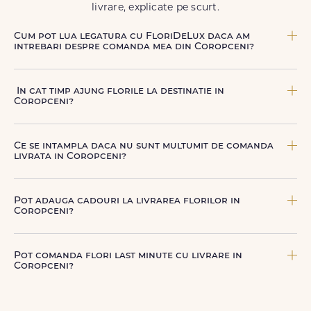
livrare, explicate pe scurt.
Cum pot lua legatura cu FloriDeLux daca am
intrebari despre comanda mea din Coropceni?
Echipa FloriDeLux iti ofera suport clienti 7 zile din 7
pentru comenzile cu livrare in Coropceni. Ne poti
In cat timp ajung florile la destinatie in
contacta oricand pentru informatii despre comanda,
Coropceni?
livrare sau produse, telefonic la +40 722 394 904, prin
chat-ul de pe site sau prin email la
contact@floridelux.ro
.
In Coropceni, livrarea se face in 2–4 ore de la confirmarea
platii comenzii, in functie de intervalul de livrare aes.
Ce se intampla daca nu sunt multumit de comanda
livrata in Coropceni?
FloriDeLux ofera garantie 100% multumit sau banii inapoi,
astfel incat poti comanda fara griji.
Pot adauga cadouri la livrarea florilor in
Coropceni?
Da, poti adauga cadouri precum ciocolata, vin, sampanie,
baloane, ursuleti de plus, torturi sau alte produse
Pot comanda flori last minute cu livrare in
premium direct in cosul de cumparaturi.
Coropceni?
Da, FloriDeLux este o solutie potrivita pentru comenzi last
minute in Coropceni, datorita livrarii rapide in aceeasi zi,