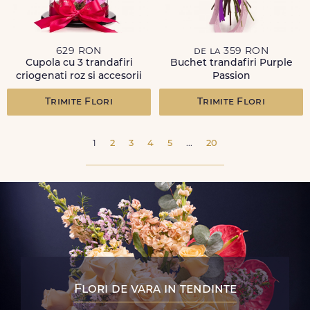
629 RON
de la 359 RON
Cupola cu 3 trandafiri
Buchet trandafiri Purple
criogenati roz si accesorii
Passion
Trimite Flori
Trimite Flori
1
2
3
4
5
...
20
Flori de vara in tendinte