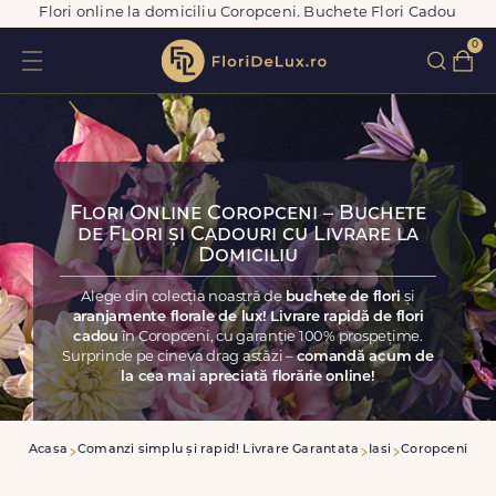
Flori online la domiciliu Coropceni. Buchete Flori Cadou
0
Flori Online Coropceni – Buchete
de Flori și Cadouri cu Livrare la
Domiciliu
Alege din colecția noastră de
buchete de flori
și
aranjamente florale de lux! Livrare rapidă de flori
cadou
în Coropceni, cu garanție 100% prospețime.
Surprinde pe cineva drag astăzi –
comandă acum de
la cea mai apreciată florărie online!
Acasa
Comanzi simplu și rapid! Livrare Garantata
Iasi
Coropceni