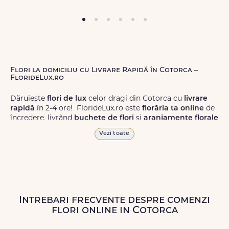
Flori la domiciliu cu Livrare Rapidă în Cotorca –
FlorideLux.ro
Dăruiește
flori de lux
celor dragi din Cotorca cu
livrare
rapidă
în 2-4 ore! FlorideLux.ro este
florăria ta online
de
încredere, livrând
buchete de flori
și
aranjamente florale
de calitate superioară în Cotorca și în toată România.
Vezi toate
Alege dintr-o gamă largă de
flori
proaspete, pentru orice
ocazie, și comanda-le
online!
Cu FlorideLux.ro, primești
garanția unei livrări prompte și a unor
flori
care vor face
impresie.
Intrebari frecvente despre comenzi
Livrăm buchete de flori
chiar și în
weekend
, pentru ca tu
flori online in Cotorca
să poți adresa un gest frumos atunci când ai nevoie.