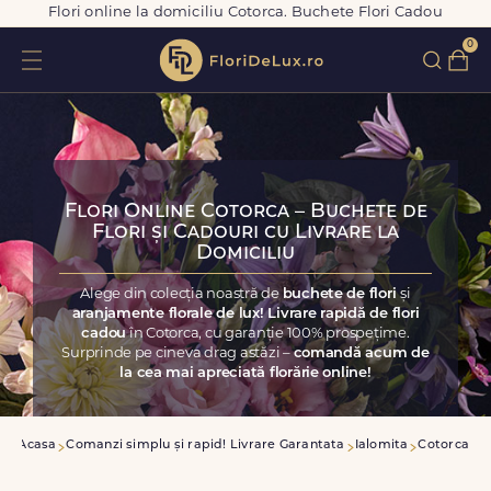
Flori online la domiciliu Cotorca. Buchete Flori Cadou
0
Flori Online Cotorca – Buchete de
Flori și Cadouri cu Livrare la
Domiciliu
Alege din colecția noastră de
buchete de flori
și
aranjamente florale de lux! Livrare rapidă de flori
cadou
în Cotorca, cu garanție 100% prospețime.
Surprinde pe cineva drag astăzi –
comandă acum de
la cea mai apreciată florărie online!
Acasa
Comanzi simplu și rapid! Livrare Garantata
Ialomita
Cotorca