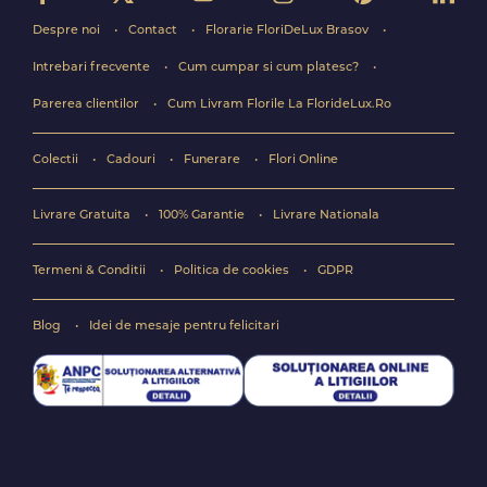
Despre noi
Contact
Florarie FloriDeLux Brasov
Intrebari frecvente
Cum cumpar si cum platesc?
Parerea clientilor
Cum Livram Florile La FlorideLux.Ro
Colectii
Cadouri
Funerare
Flori Online
Livrare Gratuita
100% Garantie
Livrare Nationala
Termeni & Conditii
Politica de cookies
GDPR
Blog
Idei de mesaje pentru felicitari