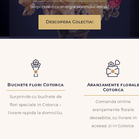
Surprinde-o cu energia sezonului estival
Descopera Colectia!
Buchete flori Cotorca
Aranjamente floral
Cotorca
Surprinde cu buchete de
Comanda online
flori speciale in Cotorca –
aranjamente florale
livrare rapida la domiciliu.
deosebite, cu livrare in
aceeasi zi in Cotorca.