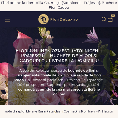
Flori online la domiciliu Cozmești (Stolniceni - Prăjescu). Buchete
Flori Cadou
0
Flori Online Cozmești (Stolniceni -
Prăjescu) – Buchete de Flori și
Cadouri cu Livrare la Domiciliu
Alege din colecția noastră de
buchete de flori
și
aranjamente florale de lux! Livrare rapidă de flori
cadou
în Cozmești (Stolniceni - Prăjescu), cu garanție
100% prospețime. Surprinde pe cineva drag astăzi –
comandă acum de la cea mai apreciată florărie
online!
simplu și rapid! Livrare Garantata
Iasi
Cozmești (Stolniceni - Prăjescu)