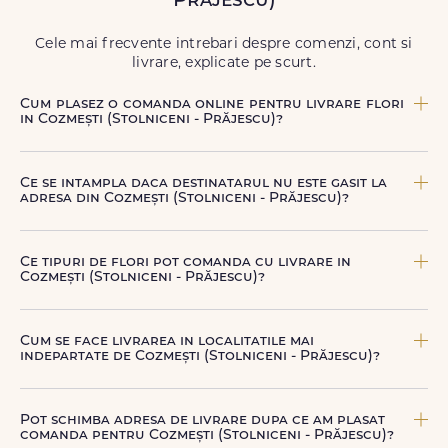
Prăjescu)
să poți adresa un gest frumos atunci când ai nevoie.
Cele mai frecvente intrebari despre comenzi, cont si
livrare, explicate pe scurt.
Cum plasez o comanda online pentru livrare flori
in Cozmești (Stolniceni - Prăjescu)?
Comanda se plaseaza online, rapid si simplu, alegand
produsul dorit, data si intervalul de livrare si adresa din
Ce se intampla daca destinatarul nu este gasit la
Cozmești (Stolniceni - Prăjescu). sau poti plasa comanda
adresa din Cozmești (Stolniceni - Prăjescu)?
telefonic, la nr. +40 722 394 904.
Curierul nostru incearca sa contacteze destinatarul la
numarul de telefon oferit. Daca nu poate preda comanda,
Ce tipuri de flori pot comanda cu livrare in
te contactam pentru o solutie rapida (reprogramare sau
Cozmești (Stolniceni - Prăjescu)?
alta adresa in Cozmești (Stolniceni - Prăjescu).
Poti comanda buchete si aranjamente florale pentru
aniversari, onomastici, sarbatori, evenimente speciale sau
Cum se face livrarea in localitatile mai
gesturi spontane, toate create din flori naturale proaspete.
indepartate de Cozmești (Stolniceni - Prăjescu)?
De la clasicii trandafiri, la flori de sezon si soiuri exotice,
pe toate le gasesti pe floridelux.ro.
Pentru localitatile indepartate, livrarea se face prin curierii
nostri dedicati sau ai optiunea de livrare la cutie, prin
Pot schimba adresa de livrare dupa ce am plasat
firma de curierat, cu un cost mai avantajos si ambalare
comanda pentru Cozmești (Stolniceni - Prăjescu)?