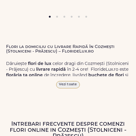
Flori la domiciliu cu Livrare Rapidă în Cozmești
(Stolniceni - Prăjescu) – FlorideLux.ro
Dăruiește
flori de lux
celor dragi din Cozmești (Stolniceni
- Prăjescu) cu
livrare rapidă
în 2-4 ore! FlorideLux.ro este
florăria ta online
de încredere, livrând
buchete de flori
și
aranjamente florale
de calitate superioară în Cozmești
Vezi toate
(Stolniceni - Prăjescu) și în toată România.
Alege dintr-o gamă largă de
flori
proaspete, pentru orice
ocazie, și comanda-le
online!
Cu FlorideLux.ro, primești
garanția unei livrări prompte și a unor
flori
care vor face
impresie.
Intrebari frecvente despre comenzi
flori online in Cozmești (Stolniceni -
Livrăm buchete de flori
chiar și în
weekend
, pentru ca tu