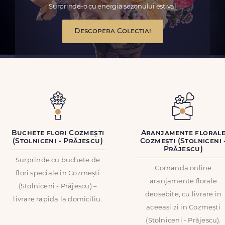
Surprinde-o cu energia sezonului estival
Descopera Colectia!
Buchete flori Cozmești
Aranjamente floral
(Stolniceni - Prăjescu)
Cozmești (Stolniceni 
Prăjescu)
Surprinde cu buchete de
Comanda online
flori speciale in Cozmești
aranjamente florale
(Stolniceni - Prăjescu) –
deosebite, cu livrare in
livrare rapida la domiciliu.
aceeasi zi in Cozmești
(Stolniceni - Prăjescu).