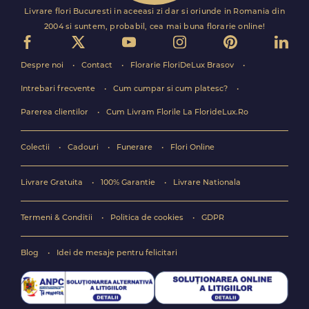
Livrare flori Bucuresti in aceeasi zi dar si oriunde in Romania din
2004 si suntem, probabil, cea mai buna florarie online!
Despre noi
Contact
Florarie FloriDeLux Brasov
Intrebari frecvente
Cum cumpar si cum platesc?
Parerea clientilor
Cum Livram Florile La FlorideLux.Ro
Colectii
Cadouri
Funerare
Flori Online
Livrare Gratuita
100% Garantie
Livrare Nationala
Termeni & Conditii
Politica de cookies
GDPR
Blog
Idei de mesaje pentru felicitari