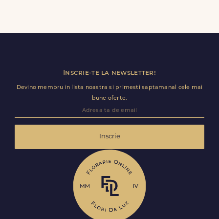
speciala pentru transport sigur.
Da, daca buchetul nu a fost deja predat curierului.
Contacteaza-ne cat mai rapid si actualizam detaliile de
livrare pentru Cozmești (Stolniceni - Prăjescu).
Inscrie-te la newsletter!
Devino membru in lista noastra si primesti saptamanal cele mai
bune oferte.
Inscrie