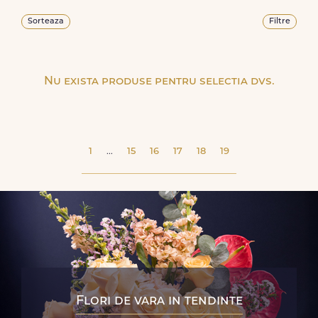
Sorteaza
Filtre
Nu exista produse pentru selectia dvs.
1
...
15
16
17
18
19
Flori de vara in tendinte