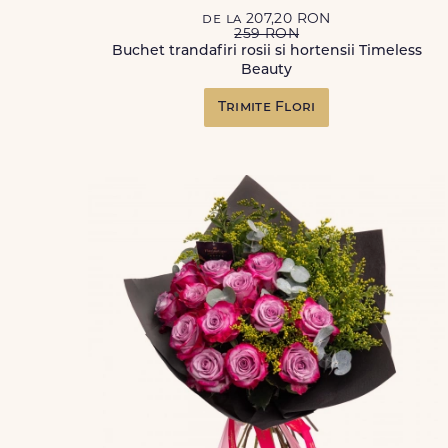
de la 207,20 RON
259 RON
Buchet trandafiri rosii si hortensii Timeless
Beauty
Trimite Flori