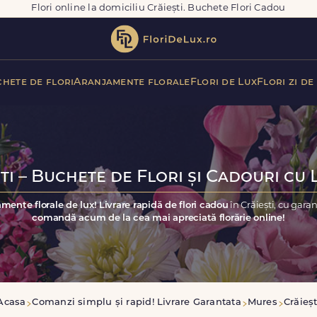
Flori online la domiciliu Crăiești. Buchete Flori Cadou
hete de flori
Aranjamente florale
Flori de Lux
Flori zi de
ti – Buchete de Flori și Cadouri cu 
mente florale de lux! Livrare rapidă de flori cadou
în Crăiești, cu gara
comandă acum de la cea mai apreciată florărie online!
Acasa
Comanzi simplu și rapid! Livrare Garantata
Mures
Crăieșt