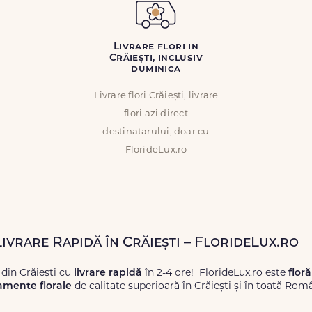
Livrare flori in
Crăiești, inclusiv
duminica
Livrare flori Crăiești, livrare
flori azi direct
destinatarului, doar cu
FlorideLux.ro
Livrare Rapidă în Crăiești – FlorideLux.ro
 din Crăiești cu
livrare rapidă
în 2-4 ore! FlorideLux.ro este
floră
amente florale
de calitate superioară în Crăiești și în toată Româ