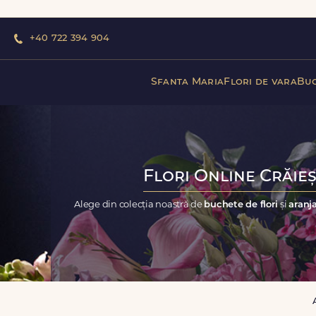
+40 722 394 904
Sfanta Maria
Flori de vara
Buc
Flori Online Crăieș
Alege din colecția noastră de
buchete de flori
și
aranja