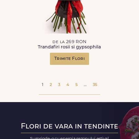
de la 269 RON
Trandafiri rosii si gypsophila
Trimite Flori
1
2
3
4
5
...
35
Flori de vara in tendinte
Surprinde-o cu energia sezonului estival