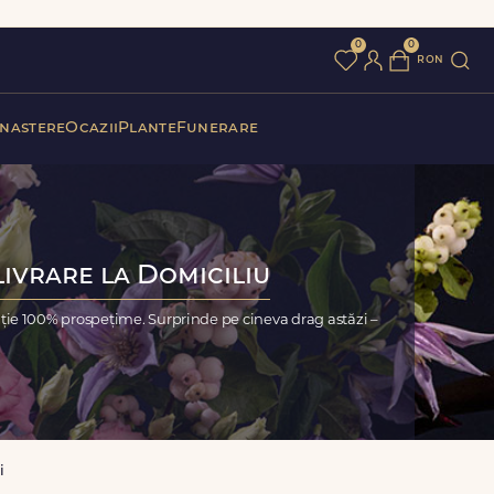
0
0
ron
 nastere
Ocazii
Plante
Funerare
Livrare la Domiciliu
nție 100% prospețime. Surprinde pe cineva drag astăzi –
i