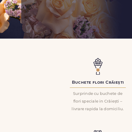
Buchete flori Crăiești
Surprinde cu buchete de
flori speciale in Crăiești –
livrare rapida la domiciliu.