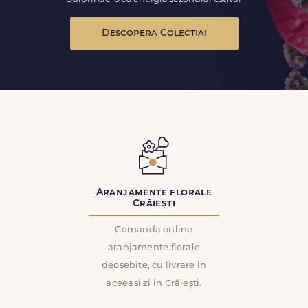
Descopera Colectia!
Aranjamente florale
Crăiești
Comanda online
aranjamente florale
deosebite, cu livrare in
aceeasi zi in Crăiești.