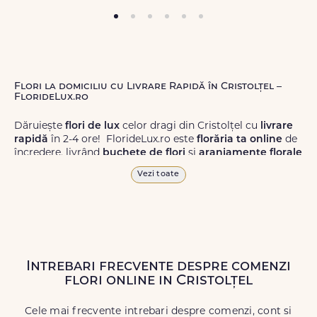
Flori la domiciliu cu Livrare Rapidă în Cristolțel –
FlorideLux.ro
Dăruiește
flori de lux
celor dragi din Cristolțel cu
livrare
rapidă
în 2-4 ore! FlorideLux.ro este
florăria ta online
de
încredere, livrând
buchete de flori
și
aranjamente florale
de calitate superioară în Cristolțel și în toată România.
Vezi toate
Alege dintr-o gamă largă de
flori
proaspete, pentru orice
ocazie, și comanda-le
online!
Cu FlorideLux.ro, primești
garanția unei livrări prompte și a unor
flori
care vor face
impresie.
Intrebari frecvente despre comenzi
Livrăm buchete de flori
chiar și în
weekend
, pentru ca tu
flori online in Cristolțel
să poți adresa un gest frumos atunci când ai nevoie.
Cele mai frecvente intrebari despre comenzi, cont si