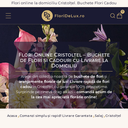
Flori online la domiciliu Cristolțel. Buchete Flori Cadou
0
Flori Online Cristolțel – Buchete
de Flori și Cadouri cu Livrare la
Domiciliu
Alege din colecția noastră de
buchete de flori
și
aranjamente florale de lux! Livrare rapidă de flori
cadou
în Cristolțel, cu garanție 100% prospețime.
Surprinde pe cineva drag astăzi –
comandă acum de
la cea mai apreciată florărie online!
Acasa
Comanzi simplu și rapid! Livrare Garantata
Salaj
Cristolțel