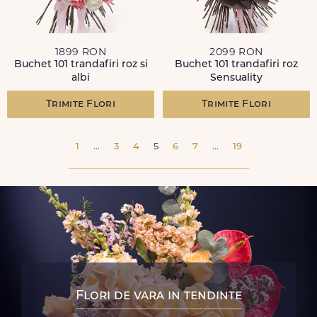
1899 RON
2099 RON
Buchet 101 trandafiri roz si
Buchet 101 trandafiri roz
albi
Sensuality
Trimite Flori
Trimite Flori
1
...
3
4
5
6
7
...
19
Flori de vara in tendinte