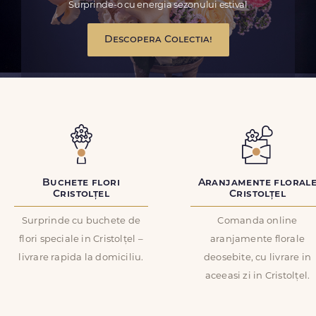
Surprinde-o cu energia sezonului estival
Descopera Colectia!
Buchete flori
Aranjamente floral
Cristolțel
Cristolțel
Surprinde cu buchete de
Comanda online
flori speciale in Cristolțel –
aranjamente florale
livrare rapida la domiciliu.
deosebite, cu livrare in
aceeasi zi in Cristolțel.