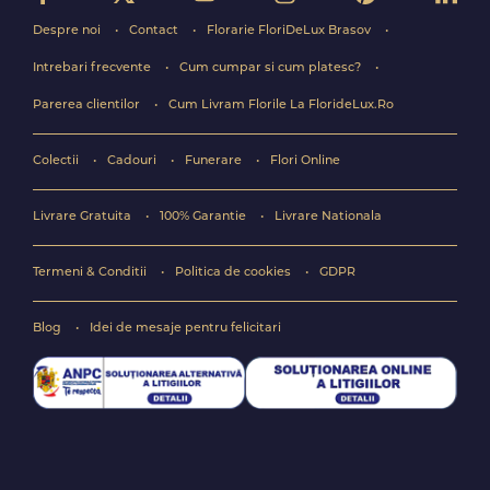
Despre noi
Contact
Florarie FloriDeLux Brasov
Intrebari frecvente
Cum cumpar si cum platesc?
Parerea clientilor
Cum Livram Florile La FlorideLux.Ro
Colectii
Cadouri
Funerare
Flori Online
Livrare Gratuita
100% Garantie
Livrare Nationala
Termeni & Conditii
Politica de cookies
GDPR
Blog
Idei de mesaje pentru felicitari