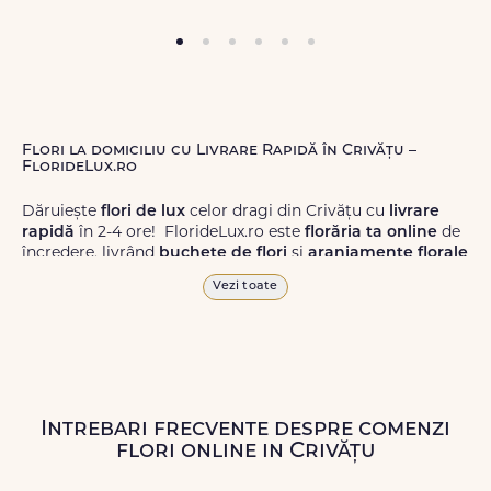
Flori la domiciliu cu Livrare Rapidă în Crivățu –
FlorideLux.ro
Dăruiește
flori de lux
celor dragi din Crivățu cu
livrare
rapidă
în 2-4 ore! FlorideLux.ro este
florăria ta online
de
încredere, livrând
buchete de flori
și
aranjamente florale
de calitate superioară în Crivățu și în toată România.
Vezi toate
Alege dintr-o gamă largă de
flori
proaspete, pentru orice
ocazie, și comanda-le
online!
Cu FlorideLux.ro, primești
garanția unei livrări prompte și a unor
flori
care vor face
impresie.
Intrebari frecvente despre comenzi
Livrăm buchete de flori
chiar și în
weekend
, pentru ca tu
flori online in Crivățu
să poți adresa un gest frumos atunci când ai nevoie.