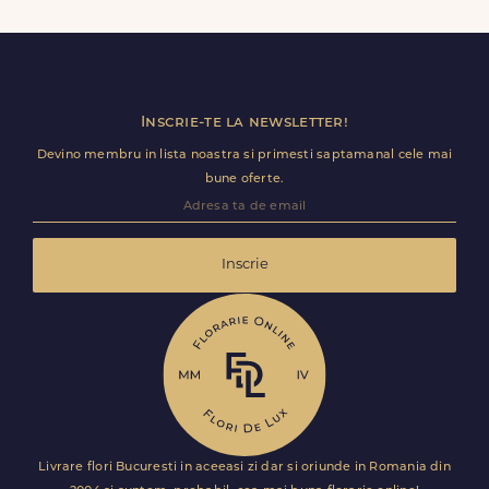
baloane, ursuleti de plus, torturi sau alte produse
premium direct in cosul de cumparaturi.
Inscrie-te la newsletter!
Devino membru in lista noastra si primesti saptamanal cele mai
bune oferte.
Inscrie
Livrare flori Bucuresti in aceeasi zi dar si oriunde in Romania din