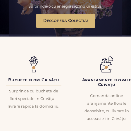
Surprinde-o cu energia sezonului estival
Descopera Colectia!
Buchete flori Crivățu
Aranjamente floral
Crivățu
Surprinde cu buchete de
Comanda online
flori speciale in Crivățu –
aranjamente florale
livrare rapida la domiciliu.
deosebite, cu livrare in
aceeasi zi in Crivățu.