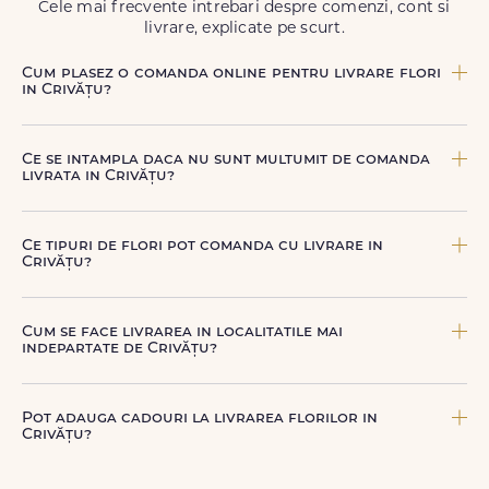
Cele mai frecvente intrebari despre comenzi, cont si
livrare, explicate pe scurt.
Cum plasez o comanda online pentru livrare flori
in Crivățu?
Comanda se plaseaza online, rapid si simplu, alegand
produsul dorit, data si intervalul de livrare si adresa din
Ce se intampla daca nu sunt multumit de comanda
Crivățu. sau poti plasa comanda telefonic, la nr. +40 722
livrata in Crivățu?
394 904.
FloriDeLux ofera garantie 100% multumit sau banii inapoi,
astfel incat poti comanda fara griji.
Ce tipuri de flori pot comanda cu livrare in
Crivățu?
Poti comanda buchete si aranjamente florale pentru
aniversari, onomastici, sarbatori, evenimente speciale sau
Cum se face livrarea in localitatile mai
gesturi spontane, toate create din flori naturale proaspete.
indepartate de Crivățu?
De la clasicii trandafiri, la flori de sezon si soiuri exotice,
pe toate le gasesti pe floridelux.ro.
Pentru localitatile indepartate, livrarea se face prin curierii
nostri dedicati sau ai optiunea de livrare la cutie, prin
Pot adauga cadouri la livrarea florilor in
firma de curierat, cu un cost mai avantajos si ambalare
Crivățu?
speciala pentru transport sigur.
Da, poti adauga cadouri precum ciocolata, vin, sampanie,