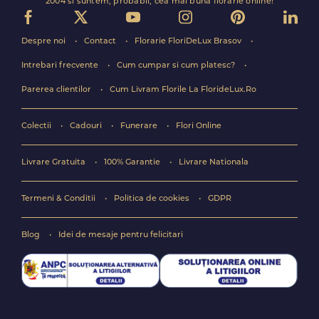
2004 si suntem, probabil, cea mai buna florarie online!
Despre noi
Contact
Florarie FloriDeLux Brasov
Intrebari frecvente
Cum cumpar si cum platesc?
Parerea clientilor
Cum Livram Florile La FlorideLux.Ro
Colectii
Cadouri
Funerare
Flori Online
Livrare Gratuita
100% Garantie
Livrare Nationala
Termeni & Conditii
Politica de cookies
GDPR
Blog
Idei de mesaje pentru felicitari