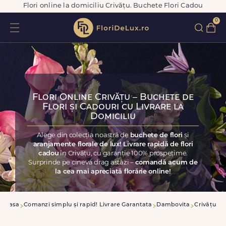
Flori online la domiciliu Crivățu. Buchete Flori Cadou
0
Flori Online Crivățu – Buchete de
Flori și Cadouri cu Livrare la
Domiciliu
Alege din colecția noastră de
buchete de flori
și
aranjamente florale de lux! Livrare rapidă de flori
cadou
în Crivățu, cu garanție 100% prospețime.
Surprinde pe cineva drag astăzi –
comandă acum de
la cea mai apreciată florărie online!
Acasa
Comanzi simplu și rapid! Livrare Garantata
Dambovita
Crivățu