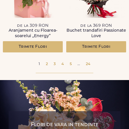
de la 309 RON
de la 369 RON
Aranjament cu Floarea-
Buchet trandafiri Passionate
soarelui „Energy”
Love
Trimite Flori
Trimite Flori
1
2
3
4
5
...
24
Flori de vara in tendinte