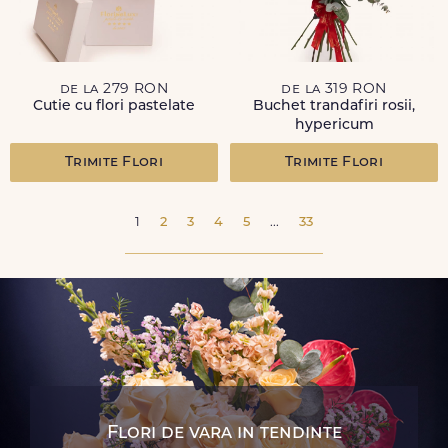
de la 279 RON
de la 319 RON
Cutie cu flori pastelate
Buchet trandafiri rosii,
hypericum
Trimite Flori
Trimite Flori
1
2
3
4
5
...
33
Flori de vara in tendinte