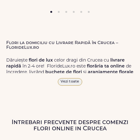
Flori la domiciliu cu Livrare Rapidă în Crucea –
FlorideLux.ro
Dăruiește
flori de lux
celor dragi din Crucea cu
livrare
rapidă
în 2-4 ore! FlorideLux.ro este
florăria ta online
de
încredere, livrând
buchete de flori
și
aranjamente florale
de calitate superioară în Crucea și în toată România.
Vezi toate
Alege dintr-o gamă largă de
flori
proaspete, pentru orice
ocazie, și comanda-le
online!
Cu FlorideLux.ro, primești
garanția unei livrări prompte și a unor
flori
care vor face
impresie.
Intrebari frecvente despre comenzi
Livrăm buchete de flori
chiar și în
weekend
, pentru ca tu
flori online in Crucea
să poți adresa un gest frumos atunci când ai nevoie.