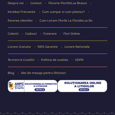
Despre noi
Contact
Florarie FloriDeLux Brasov
Intrebari frecvente
Cum cumpar si cum platesc?
Parerea clientilor
Cum Livram Florile La FlorideLux.Ro
Colectii
Cadouri
Funerare
Flori Online
Livrare Gratuita
100% Garantie
Livrare Nationala
Termeni & Conditii
Politica de cookies
GDPR
Blog
Idei de mesaje pentru felicitari