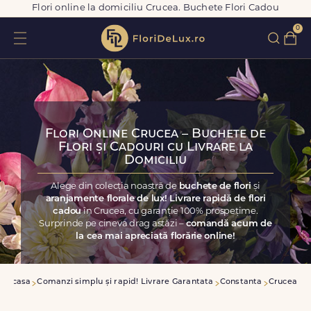
Flori online la domiciliu Crucea. Buchete Flori Cadou
0
Flori Online Crucea – Buchete de
Flori și Cadouri cu Livrare la
Domiciliu
Alege din colecția noastră de
buchete de flori
și
aranjamente florale de lux! Livrare rapidă de flori
cadou
în Crucea, cu garanție 100% prospețime.
Surprinde pe cineva drag astăzi –
comandă acum de
la cea mai apreciată florărie online!
Acasa
Comanzi simplu și rapid! Livrare Garantata
Constanta
Crucea