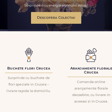
Surprinde-o cu energia sezonului estival
Descopera Colectia!
Buchete flori Crucea
Aranjamente floral
Crucea
Surprinde cu buchete de
Comanda online
flori speciale in Crucea –
aranjamente florale
livrare rapida la domiciliu.
deosebite, cu livrare in
aceeasi zi in Crucea.