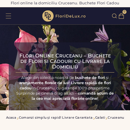
Flori online la domiciliu Cruceanu. Buchete Flori Cadou
0
Flori Online Cruceanu – Buchete
de Flori și Cadouri cu Livrare la
Domiciliu
Alege din colecția noastră de
buchete de flori
și
aranjamente florale de lux! Livrare rapidă de flori
cadou
în Cruceanu, cu garanție 100% prospețime.
Surprinde pe cineva drag astăzi –
comandă acum de
la cea mai apreciată florărie online!
Acasa
Comanzi simplu și rapid! Livrare Garantata
Galati
Cruceanu