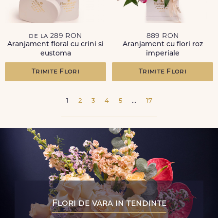
de la 289 RON
889 RON
Aranjament floral cu crini si
Aranjament cu flori roz
eustoma
imperiale
Trimite Flori
Trimite Flori
1
2
3
4
5
...
17
Flori de vara in tendinte