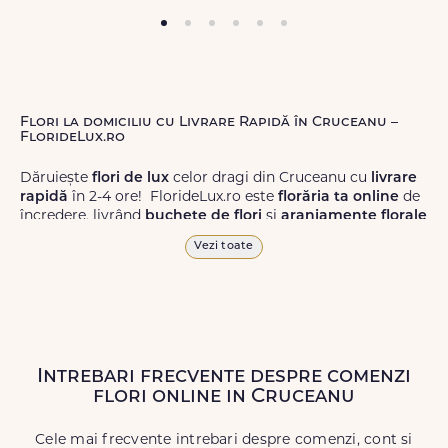
Flori la domiciliu cu Livrare Rapidă în Cruceanu –
FlorideLux.ro
Dăruiește
flori de lux
celor dragi din Cruceanu cu
livrare
rapidă
în 2-4 ore! FlorideLux.ro este
florăria ta online
de
încredere, livrând
buchete de flori
și
aranjamente florale
de calitate superioară în Cruceanu și în toată România.
Vezi toate
Alege dintr-o gamă largă de
flori
proaspete, pentru orice
ocazie, și comanda-le
online!
Cu FlorideLux.ro, primești
garanția unei livrări prompte și a unor
flori
care vor face
impresie.
Intrebari frecvente despre comenzi
Livrăm buchete de flori
chiar și în
weekend
, pentru ca tu
flori online in Cruceanu
să poți adresa un gest frumos atunci când ai nevoie.
Cele mai frecvente intrebari despre comenzi, cont si