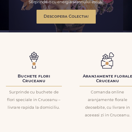
Surprinde-o cu energia sezonului estival
Descopera Colectia!
Buchete flori
Aranjamente floral
Cruceanu
Cruceanu
Surprinde cu buchete de
Comanda online
flori speciale in Cruceanu –
aranjamente florale
livrare rapida la domiciliu.
deosebite, cu livrare in
aceeasi zi in Cruceanu.