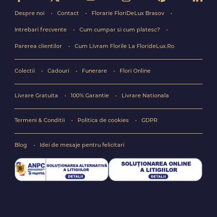
Despre noi
Contact
Florarie FloriDeLux Brasov
Intrebari frecvente
Cum cumpar si cum platesc?
Parerea clientilor
Cum Livram Florile La FlorideLux.Ro
Colectii
Cadouri
Funerare
Flori Online
Livrare Gratuita
100% Garantie
Livrare Nationala
Termeni & Conditii
Politica de cookies
GDPR
Blog
Idei de mesaje pentru felicitari