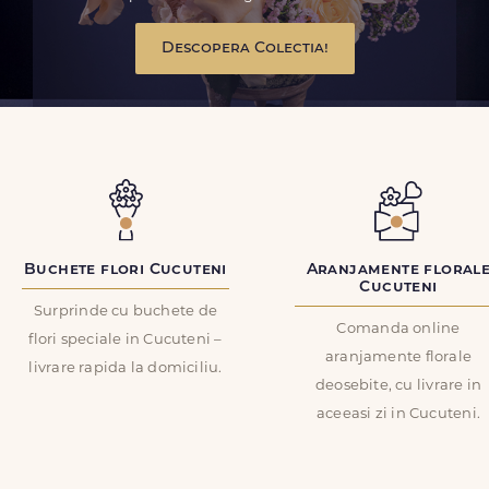
Descopera Colectia!
Buchete flori Cucuteni
Aranjamente floral
Cucuteni
Surprinde cu buchete de
Comanda online
flori speciale in Cucuteni –
aranjamente florale
livrare rapida la domiciliu.
deosebite, cu livrare in
aceeasi zi in Cucuteni.