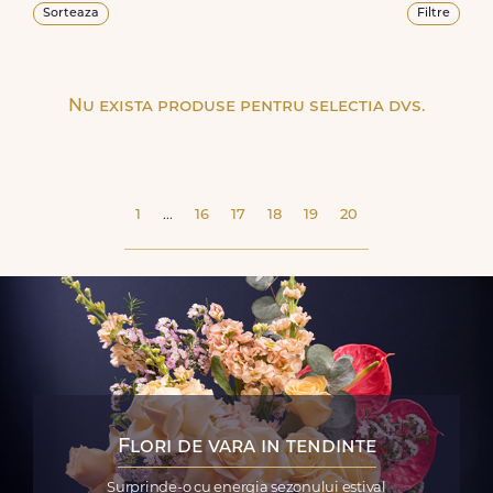
Sorteaza
Filtre
Nu exista produse pentru selectia dvs.
1
...
16
17
18
19
20
Flori de vara in tendinte
Surprinde-o cu energia sezonului estival