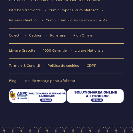
Despre noi
Contact
Florarie FloriDeLux Brasov
Intrebari frecvente
Cum cumpar si cum platesc?
Parerea clientilor
Cum Livram Florile La FlorideLux.Ro
Colectii
Cadouri
Funerare
Flori Online
Livrare Gratuita
100% Garantie
Livrare Nationala
Termeni & Conditii
Politica de cookies
GDPR
Blog
Idei de mesaje pentru felicitari