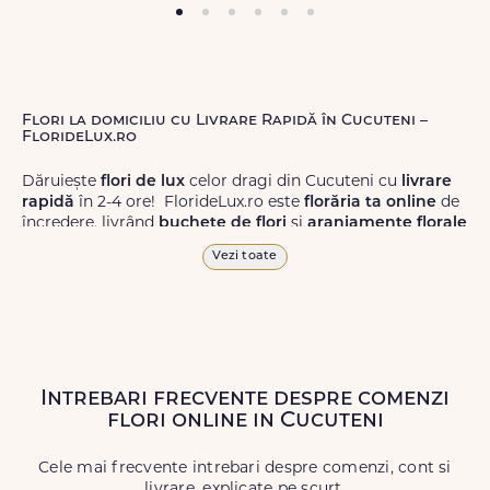
Flori la domiciliu cu Livrare Rapidă în Cucuteni –
FlorideLux.ro
Dăruiește
flori de lux
celor dragi din Cucuteni cu
livrare
rapidă
în 2-4 ore! FlorideLux.ro este
florăria ta online
de
încredere, livrând
buchete de flori
și
aranjamente florale
de calitate superioară în Cucuteni și în toată România.
Vezi toate
Alege dintr-o gamă largă de
flori
proaspete, pentru orice
ocazie, și comanda-le
online!
Cu FlorideLux.ro, primești
garanția unei livrări prompte și a unor
flori
care vor face
impresie.
Intrebari frecvente despre comenzi
Livrăm buchete de flori
chiar și în
weekend
, pentru ca tu
flori online in Cucuteni
să poți adresa un gest frumos atunci când ai nevoie.
Cele mai frecvente intrebari despre comenzi, cont si
livrare, explicate pe scurt.