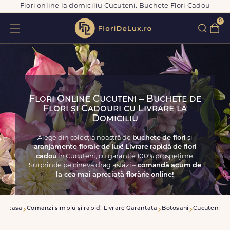
Flori online la domiciliu Cucuteni. Buchete Flori Cadou
0
Flori Online Cucuteni – Buchete de
Flori și Cadouri cu Livrare la
Domiciliu
Alege din colecția noastră de
buchete de flori
și
aranjamente florale de lux! Livrare rapidă de flori
cadou
în Cucuteni, cu garanție 100% prospețime.
Surprinde pe cineva drag astăzi –
comandă acum de
la cea mai apreciată florărie online!
Acasa
Comanzi simplu și rapid! Livrare Garantata
Botosani
Cucuteni