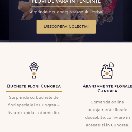
Flori de vara in tendinte
Surprinde-o cu energia sezonului estival
Descopera Colectia!
Buchete flori Cungrea
Aranjamente floral
Cungrea
Surprinde cu buchete de
Comanda online
flori speciale in Cungrea –
aranjamente florale
livrare rapida la domiciliu.
deosebite, cu livrare in
aceeasi zi in Cungrea.