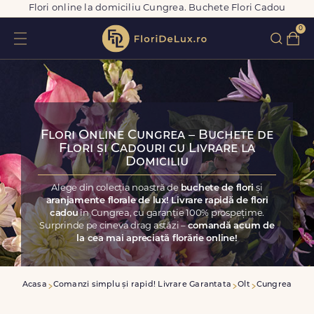
Flori online la domiciliu Cungrea. Buchete Flori Cadou
0
Flori Online Cungrea – Buchete de
Flori și Cadouri cu Livrare la
Domiciliu
Alege din colecția noastră de
buchete de flori
și
aranjamente florale de lux! Livrare rapidă de flori
cadou
în Cungrea, cu garanție 100% prospețime.
Surprinde pe cineva drag astăzi –
comandă acum de
la cea mai apreciată florărie online!
Acasa
Comanzi simplu și rapid! Livrare Garantata
Olt
Cungrea