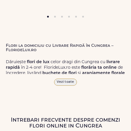
Flori la domiciliu cu Livrare Rapidă în Cungrea –
FlorideLux.ro
Dăruiește
flori de lux
celor dragi din Cungrea cu
livrare
rapidă
în 2-4 ore! FlorideLux.ro este
florăria ta online
de
încredere, livrând
buchete de flori
și
aranjamente florale
de calitate superioară în Cungrea și în toată România.
Vezi toate
Alege dintr-o gamă largă de
flori
proaspete, pentru orice
ocazie, și comanda-le
online!
Cu FlorideLux.ro, primești
garanția unei livrări prompte și a unor
flori
care vor face
impresie.
Intrebari frecvente despre comenzi
Livrăm buchete de flori
chiar și în
weekend
, pentru ca tu
flori online in Cungrea
să poți adresa un gest frumos atunci când ai nevoie.