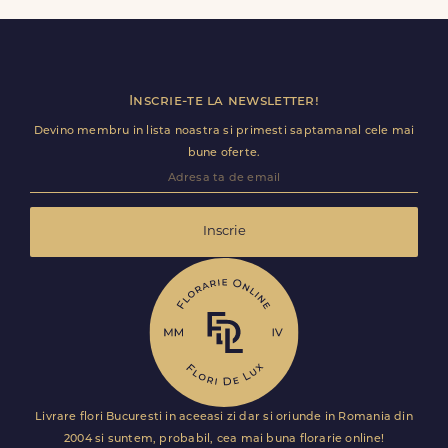
detalii utile (nume receptie, etaj, salon) ca livrarea sa
decurga fara intarzieri.
Inscrie-te la newsletter!
Devino membru in lista noastra si primesti saptamanal cele mai
bune oferte.
Inscrie
Livrare flori Bucuresti in aceeasi zi dar si oriunde in Romania din
2004 si suntem, probabil, cea mai buna florarie online!