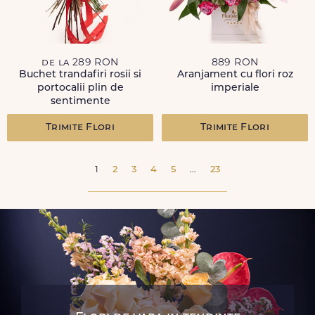
de la 289 RON
889 RON
Buchet trandafiri rosii si
Aranjament cu flori roz
portocalii plin de
imperiale
sentimente
Trimite Flori
Trimite Flori
1
2
3
4
5
...
23