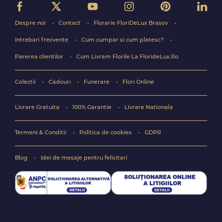
Despre noi
Contact
Florarie FloriDeLux Brasov
Intrebari frecvente
Cum cumpar si cum platesc?
Parerea clientilor
Cum Livram Florile La FlorideLux.Ro
Colectii
Cadouri
Funerare
Flori Online
Livrare Gratuita
100% Garantie
Livrare Nationala
Termeni & Conditii
Politica de cookies
GDPR
Blog
Idei de mesaje pentru felicitari