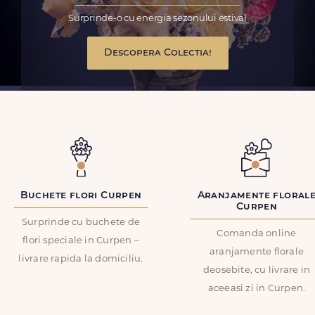
Surprinde-o cu energia sezonului estival
Descopera Colectia!
Buchete flori Curpen
Aranjamente floral
Curpen
Surprinde cu buchete de
Comanda online
flori speciale in Curpen –
aranjamente florale
livrare rapida la domiciliu.
deosebite, cu livrare in
aceeasi zi in Curpen.