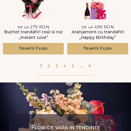
de la 279 RON
de la 499 RON
Buchet trandafiri rosii si roz
Aranjament cu trandafiri
„Instant Love”
„Happy Birthday”
Trimite Flori
Trimite Flori
1
2
3
4
5
...
9
Flori de vara in tendinte