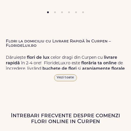
Flori la domiciliu cu Livrare Rapidă în Curpen –
FlorideLux.ro
Dăruiește
flori de lux
celor dragi din Curpen cu
livrare
rapidă
în 2-4 ore! FlorideLux.ro este
florăria ta online
de
încredere, livrând
buchete de flori
și
aranjamente florale
de calitate superioară în Curpen și în toată România.
Vezi toate
Alege dintr-o gamă largă de
flori
proaspete, pentru orice
ocazie, și comanda-le
online!
Cu FlorideLux.ro, primești
garanția unei livrări prompte și a unor
flori
care vor face
impresie.
Intrebari frecvente despre comenzi
Livrăm buchete de flori
chiar și în
weekend
, pentru ca tu
flori online in Curpen
să poți adresa un gest frumos atunci când ai nevoie.