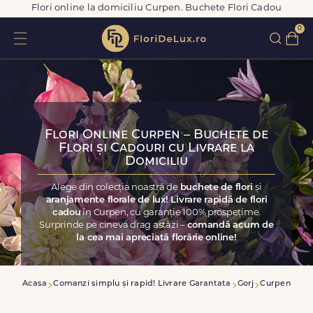
Flori online la domiciliu Curpen. Buchete Flori Cadou
0
Flori Online Curpen – Buchete de
Flori și Cadouri cu Livrare la
Domiciliu
Alege din colecția noastră de
buchete de flori
și
aranjamente florale de lux! Livrare rapidă de flori
cadou
în Curpen, cu garanție 100% prospețime.
Surprinde pe cineva drag astăzi –
comandă acum de
la cea mai apreciată florărie online!
Acasa
Comanzi simplu și rapid! Livrare Garantata
Gorj
Curpen