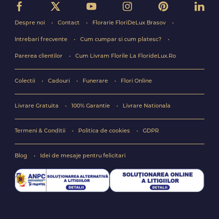
Despre noi
Contact
Florarie FloriDeLux Brasov
Intrebari frecvente
Cum cumpar si cum platesc?
Parerea clientilor
Cum Livram Florile La FlorideLux.Ro
Colectii
Cadouri
Funerare
Flori Online
Livrare Gratuita
100% Garantie
Livrare Nationala
Termeni & Conditii
Politica de cookies
GDPR
Blog
Idei de mesaje pentru felicitari