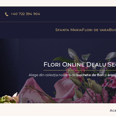
+40 722 394 904
Sfanta Maria
Flori de vara
Buc
Flori Online Dealu Sec
Alege din colecția noastră de
buchete de flori
și
aranj
Ac