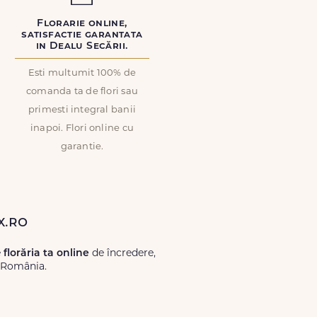
Florarie online,
satisfactie garantata
in Dealu Secării.
Esti multumit 100% de
comanda ta de flori sau
primesti integral banii
inapoi. Flori online cu
garantie.
x.ro
e
florăria ta online
de încredere,
ă România.
Lux.ro, primești garanția unei