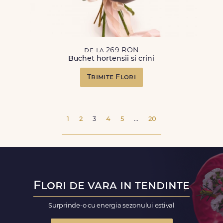
de la 269 RON
Buchet hortensii si crini
Trimite Flori
1
2
3
4
5
...
20
Flori de vara in tendinte
Surprinde-o cu energia sezonului estival