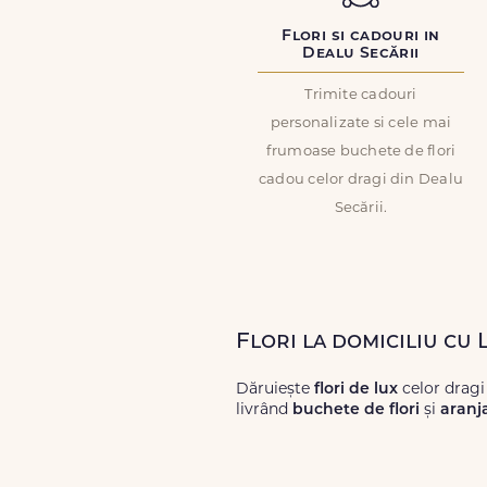
Flori si cadouri in
Dealu Secării
Trimite cadouri
personalizate si cele mai
frumoase buchete de flori
cadou celor dragi din Dealu
Secării.
Flori la domiciliu cu 
Dăruiește
flori de lux
celor dragi
livrând
buchete de flori
și
aranj
Alege dintr-o gamă largă de
flori
livrări prompte și a unor
flori
care