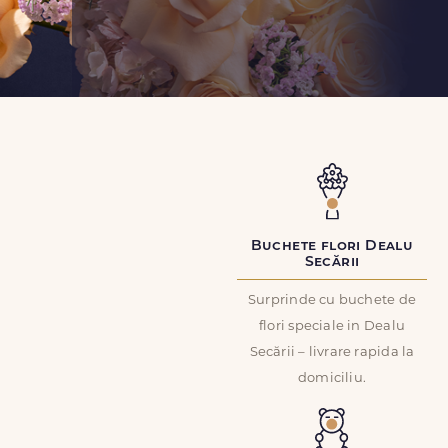
Buchete flori Dealu
Secării
Surprinde cu buchete de
flori speciale in Dealu
Secării – livrare rapida la
domiciliu.