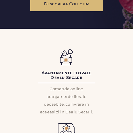
Descopera Colectia!
Aranjamente florale
Dealu Secării
Comanda online
aranjamente florale
deosebite, cu livrare in
aceeasi zi in Dealu Secării.