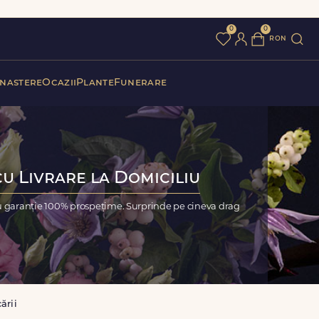
0
0
ron
 nastere
Ocazii
Plante
Funerare
cu Livrare la Domiciliu
cu garanție 100% prospețime. Surprinde pe cineva drag
ării