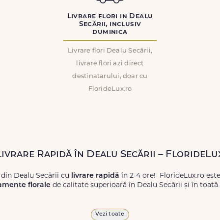
Livrare flori in Dealu
Secării, inclusiv
duminica
Livrare flori Dealu Secării,
livrare flori azi direct
destinatarului, doar cu
FlorideLux.ro
Livrare Rapidă în Dealu Secării – FlorideLu
 din Dealu Secării cu
livrare rapidă
în 2-4 ore! FlorideLux.ro est
amente florale
de calitate superioară în Dealu Secării și în toat
proaspete, pentru orice ocazie, și comanda-le
online!
Cu Floride
Vezi toate
 vor face impresie.