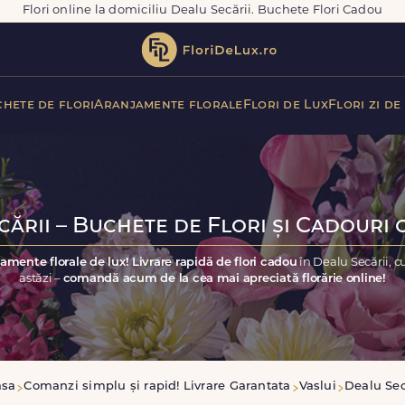
Flori online la domiciliu Dealu Secării. Buchete Flori Cadou
hete de flori
Aranjamente florale
Flori de Lux
Flori zi de
ării – Buchete de Flori și Cadouri 
amente florale de lux! Livrare rapidă de flori cadou
în Dealu Secării, 
astăzi –
comandă acum de la cea mai apreciată florărie online!
asa
Comanzi simplu și rapid! Livrare Garantata
Vaslui
Dealu Sec