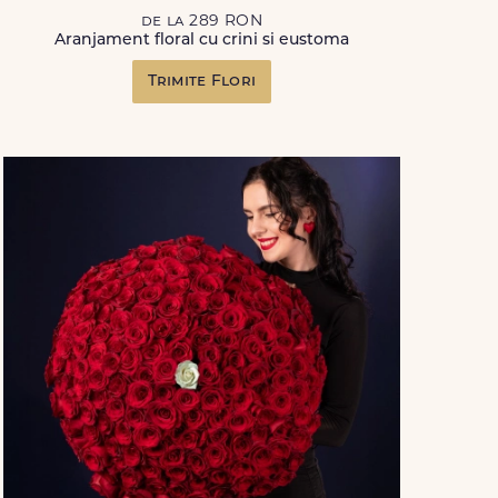
de la 289 RON
Aranjament floral cu crini si eustoma
Trimite Flori