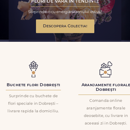
Flori de vara in tendinte
Surprinde-o cu energia sezonului estival
Descopera Colectia!
Buchete flori Dobrești
Aranjamente floral
Dobrești
Surprinde cu buchete de
Comanda online
flori speciale in Dobrești –
aranjamente florale
livrare rapida la domiciliu.
deosebite, cu livrare in
aceeasi zi in Dobrești.