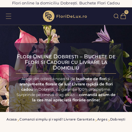
Flori online la domiciliu Dobrești. Buchete Flori Cadou
0
Flori Online Dobrești – Buchete de
Flori și Cadouri cu Livrare la
Domiciliu
Alege din colecția noastră de
buchete de flori
și
aranjamente florale de lux! Livrare rapidă de flori
cadou
în Dobrești, cu garanție 100% prospețime.
Surprinde pe cineva drag astăzi –
comandă acum de
la cea mai apreciată florărie online!
Acasa
Comanzi simplu și rapid! Livrare Garantata
Arges
Dobrești