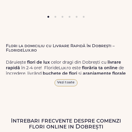
Flori la domiciliu cu Livrare Rapidă în Dobrești –
FlorideLux.ro
Dăruiește
flori de lux
celor dragi din Dobrești cu
livrare
rapidă
în 2-4 ore! FlorideLux.ro este
florăria ta online
de
încredere, livrând
buchete de flori
și
aranjamente florale
de calitate superioară în Dobrești și în toată România.
Vezi toate
Alege dintr-o gamă largă de
flori
proaspete, pentru orice
ocazie, și comanda-le
online!
Cu FlorideLux.ro, primești
garanția unei livrări prompte și a unor
flori
care vor face
impresie.
Intrebari frecvente despre comenzi
Livrăm buchete de flori
chiar și în
weekend
, pentru ca tu
flori online in Dobrești
să poți adresa un gest frumos atunci când ai nevoie.