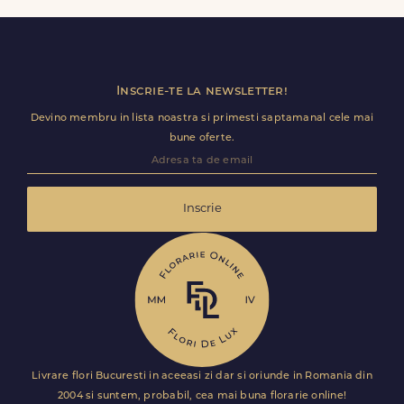
detalii utile (nume receptie, etaj, salon) ca livrarea sa
decurga fara intarzieri.
Inscrie-te la newsletter!
Devino membru in lista noastra si primesti saptamanal cele mai
bune oferte.
Inscrie
Livrare flori Bucuresti in aceeasi zi dar si oriunde in Romania din
2004 si suntem, probabil, cea mai buna florarie online!