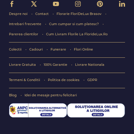
Despre noi
Contact
Florarie FloriDeLux Brasov
Intrebari frecvente
Cum cumpar si cum platesc?
Parerea clientilor
Cum Livram Florile La FlorideLux.Ro
Colectii
Cadouri
Funerare
Flori Online
Livrare Gratuita
100% Garantie
Livrare Nationala
Termeni & Conditii
Politica de cookies
GDPR
Blog
Idei de mesaje pentru felicitari