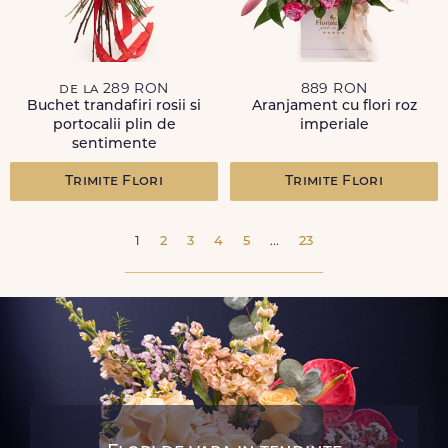
de la 289 RON
889 RON
Buchet trandafiri rosii si
Aranjament cu flori roz
portocalii plin de
imperiale
sentimente
Trimite Flori
Trimite Flori
1
2
3
4
5
...
23