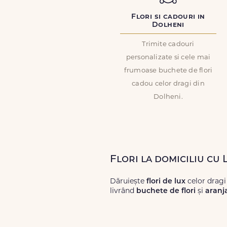
Flori si cadouri in
Dolheni
Trimite cadouri
personalizate si cele mai
frumoase buchete de flori
cadou celor dragi din
Dolheni.
Flori la domiciliu cu
Dăruiește
flori de lux
celor dragi
livrând
buchete de flori
și
aranj
Alege dintr-o gamă largă de
flori
livrări prompte și a unor
flori
care