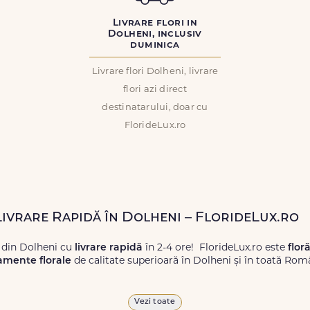
Livrare flori in
Dolheni, inclusiv
duminica
Livrare flori Dolheni, livrare
flori azi direct
destinatarului, doar cu
FlorideLux.ro
 Livrare Rapidă în Dolheni – FlorideLux.ro
 din Dolheni cu
livrare rapidă
în 2-4 ore! FlorideLux.ro este
flor
amente florale
de calitate superioară în Dolheni și în toată Rom
proaspete, pentru orice ocazie, și comanda-le
online!
Cu Floride
Vezi toate
 vor face impresie.