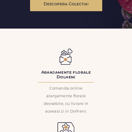
Descopera Colectia!
Aranjamente florale
Dolheni
Comanda online
aranjamente florale
deosebite, cu livrare in
aceeasi zi in Dolheni.