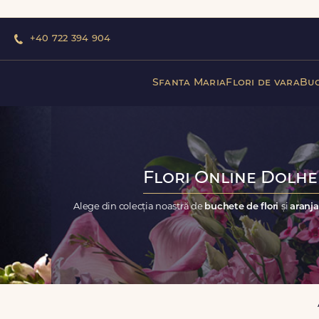
+40 722 394 904
Sfanta Maria
Flori de vara
Buc
Flori Online Dolhen
Alege din colecția noastră de
buchete de flori
și
aranja