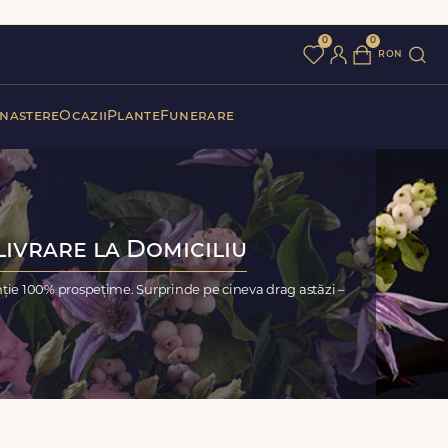
0
0
ron
 nastere
Ocazii
Plante
Funerare
Livrare la Domiciliu
nție 100% prospețime. Surprinde pe cineva drag astăzi –
i