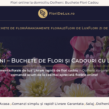
Flori online la domiciliu Dolheni. Buchete Flori Cadou
hete de flori
Aranjamente florale
Flori de Lux
Flori zi de
i – Buchete de Flori și Cadouri cu 
mente florale de lux! Livrare rapidă de flori cadou
în Dolheni, cu gara
comandă acum de la cea mai apreciată florărie online!
Acasa
Comanzi simplu și rapid! Livrare Garantata
Salaj
Dolhen