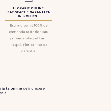
Florarie online,
satisfactie garantata
in Dolheni.
Esti multumit 100% de
comanda ta de flori sau
primesti integral banii
inapoi. Flori online cu
garantie.
ăria ta online
de încredere,
ânia.
Lux.ro, primești garanția unei