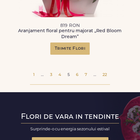
819 RON
Aranjament floral pentru majorat „Red Bloom
Dream”
Trimite Flori
1
...
3
4
5
6
7
...
22
Flori de vara in tendinte
Surprinde-o cu energia sezonului estival